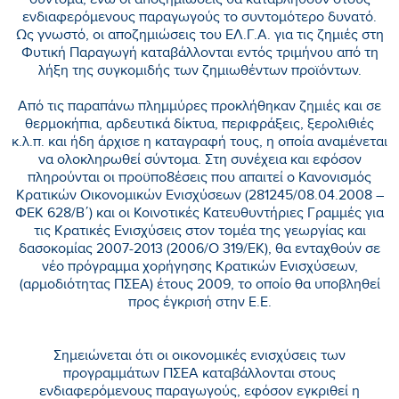
σύντομα, ενώ οι αποζημιώσεις θα καταβληθούν στους
ενδιαφερόμενους παραγωγούς το συντομότερο δυνατό.
Ως γνωστό, οι αποζημιώσεις του ΕΛ.Γ.Α. για τις ζημιές στη
Φυτική Παραγωγή καταβάλλονται εντός τριμήνου από τη
λήξη της συγκομιδής των ζημιωθέντων προϊόντων.
Από τις παραπάνω πλημμύρες προκλήθηκαν ζημιές και σε
θερμοκήπια, αρδευτικά δίκτυα, περιφράξεις, ξερολιθιές
κ.λ.π. και ήδη άρχισε η καταγραφή τους, η οποία αναμένεται
να ολοκληρωθεί σύντομα. Στη συνέχεια και εφόσον
πληρούνται οι προϋπο8έσεις που απαιτεί ο Κανονισμός
Κρατικών Οικονομικών Ενισχύσεων (281245/08.04.2008 –
ΦΕΚ 628/Β΄) και οι Κοινοτικές Κατευθυντήριες Γραμμές για
τις Κρατικές Ενισχύσεις στον τομέα της γεωργίας και
δασοκομίας 2007-2013 (2006/Ο 319/ΕΚ), θα ενταχθούν σε
νέο πρόγραμμα χορήγησης Κρατικών Ενισχύσεων,
(αρμοδιότητας ΠΣΕΑ) έτους 2009, το οποίο θα υποβληθεί
προς έγκρισή στην Ε.Ε.
Σημειώνεται ότι οι οικονομικές ενισχύσεις των
προγραμμάτων ΠΣΕΑ καταβάλλονται στους
ενδιαφερόμενους παραγωγούς, εφόσον εγκριθεί η