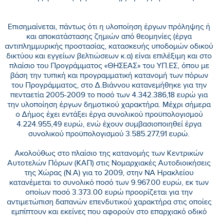
Επισημαίνεται, πάντως ότι η υλοποίηση έργων πρόληψης ή
και αποκατάστασης ζημιών από θεομηνίες (έργα
αντιπλημμυρικής προστασίας, κατασκευής υποδομών οδικού
δικτύου και εγγείων βελτιώσεων κ.α) είναι επιλέξιμη και στο
πλαίσιο του Προγράμματος «ΘΗΣΕΑΣ» του ΥΠ.ΕΣ, όπου με
βάση την τυπική και προγραμματική κατανομή των πόρων
του Προγράμματος, στο Δ.Βιάννου κατανεμήθηκε για την
πενταετία 2005-2009 το ποσό των 4.342.386,18 ευρώ για
την υλοποίηση έργων δημοτικού χαρακτήρα. Μέχρι σήμερα
ο Δήμος έχει εντάξει έργα συνολικού προϋπολογισμού
4.224.955,49 ευρώ, ενώ έχουν συμβασιοποιηθεί έργα
συνολικού προϋπολογισμού 3.585.277,91 ευρώ.
Ακολούθως στο πλαίσιο της κατανομής των Κεντρικών
Αυτοτελών Πόρων (ΚΑΠ) στις Νομαρχιακές Αυτοδιοικήσεις
της Χώρας (Ν.Α) για το 2009, στην ΝΑ Ηρακλείου
κατανέμεται το συνολικό ποσό των 9.967.00 ευρώ, εκ των
οποίων ποσό 3.373.00 ευρώ προορίζεται για την
αντιμετώπιση δαπανών επενδυτικού χαρακτήρα στις οποίες
εμπίπτουν και εκείνες που αφορούν στο επαρχιακό οδικό