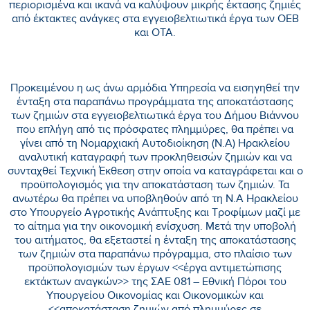
περιορισμένα και ικανά να καλύψουν μικρής έκτασης ζημιές
από έκτακτες ανάγκες στα εγγειοβελτιωτικά έργα των ΟΕΒ
και ΟΤΑ.
Προκειμένου η ως άνω αρμόδια Υπηρεσία να εισηγηθεί την
ένταξη στα παραπάνω προγράμματα της αποκατάστασης
των ζημιών στα εγγειοβελτιωτικά έργα του Δήμου Βιάννου
που επλήγη από τις πρόσφατες πλημμύρες, θα πρέπει να
γίνει από τη Νομαρχιακή Αυτοδιοίκηση (Ν.Α) Ηρακλείου
αναλυτική καταγραφή των προκληθεισών ζημιών και να
συνταχθεί Τεχνική Έκθεση στην οποία να καταγράφεται και ο
προϋπολογισμός για την αποκατάσταση των ζημιών. Τα
ανωτέρω θα πρέπει να υποβληθούν από τη Ν.Α Ηρακλείου
στο Υπουργείο Αγροτικής Ανάπτυξης και Τροφίμων μαζί με
το αίτημα για την οικονομική ενίσχυση. Μετά την υποβολή
του αιτήματος, θα εξεταστεί η ένταξη της αποκατάστασης
των ζημιών στα παραπάνω πρόγραμμα, στο πλαίσιο των
προϋπολογισμών των έργων <<έργα αντιμετώπισης
εκτάκτων αναγκών>> της ΣΑΕ 081 – Εθνική Πόροι του
Υπουργείου Οικονομίας και Οικονομικών και