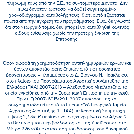
πληρωμή τους από την Ε.Ε., το συντομότερο Δυνατό. Δεν
είναι δυνατόν, ωστόσο, να δοθεί συγκεκριμένο
χρονοδιάγραμμα καταβολής τους, διότι αυτό εξαρτάται
πρώτα από την έγκριση του προγράμματος. Είναι δε γνωστό
ότι στο γεωργικό τομέα δεν μπορεί να καταβληθεί κανενός
είδους ενίσχυσης χωρίς την πρότερη έγκριση της
Επιτροπής.
Όσον αφορά τη χρηματοδότηση αντιπλημμυρικών έργων και
έργων αποκατάστασης ζημιών από τις πρόσφατες
βροχοπτώσεις – πλημμύρες στο Δ. Βιάννου Ν. Ηρακλείου,
στο πλαίσιο του Προγράμματος Αγροτικής Ανάπτυξης της
Ελλάδας (ΠΑΑ) 2007-2013 – Αλέξανδρος Μπαλτατζής, το
οποίο εγκρίθηκε από την Ευρωπαϊκή Επιτροπή με την αριθ.
Πρωτ. Ε(2007) 6015/29.11.2007 απόφαση της και
συγχρηματοδοτείτε από το Ευρωπαϊκό Γεωργικό Ταμείο
Αγροτικής Ανάπτυξης (ΕΓΤΑΑ) με Κοινοτική Συμμετοχή
ύψους 3,7 δις € περίπου και συγκεκριμένα στον Άξονα 2
<<Βελτίωση του περιβάλλοντος και της Υπαίθρου>>, στο
Μέτρο 226 <<Αποκατάσταση του δασοκομικού δυναμικού