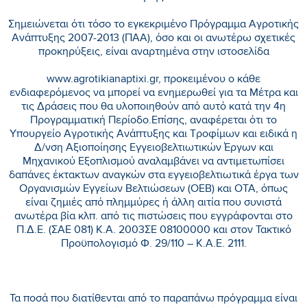
Σημειώνεται ότι τόσο το εγκεκριμένο Πρόγραμμα Αγροτικής
Ανάπτυξης 2007-2013 (ΠΑΑ), όσο και οι ανωτέρω σχετικές
προκηρύξεις, είναι αναρτημένα στην ιστοσελίδα
www.agrotikianaptixi.gr, προκειμένου ο κάθε
ενδιαφερόμενος να μπορεί να ενημερωθεί για τα Μέτρα και
τις Δράσεις που θα υλοποιηθούν από αυτό κατά την 4η
Προγραμματική Περίοδο.Επίσης, αναφέρεται ότι το
Υπουργείο Αγροτικής Ανάπτυξης και Τροφίμων και ειδικά η
Δ/νση Αξιοποίησης Εγγειοβελτιωτικών Έργων και
Μηχανικού Εξοπλισμού αναλαμβάνει να αντιμετωπίσει
δαπάνες έκτακτων αναγκών στα εγγειοβελτιωτικά έργα των
Οργανισμών Εγγείων Βελτιώσεων (ΟΕΒ) και ΟΤΑ, όπως
είναι ζημιές από πλημμύρες ή άλλη αιτία που συνιστά
ανωτέρα βία κλπ. από τις πιστώσεις που εγγράφονται στο
Π.Δ.Ε. (ΣΑΕ 081) Κ.Α. 2003ΣΕ 08100000 και στον Τακτικό
Προϋπολογισμό Φ. 29/110 – Κ.Α.Ε. 2111.
Τα ποσά που διατίθενται από το παραπάνω πρόγραμμα είναι