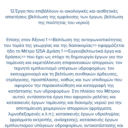
12.Έργα που επιβάλλουν οι οικολογικές και αισθητικές
απαιτήσεις (βελτίωση της εμφάνισης των έργων, βελτίωση
της ποιότητας του νερού).
Επίσης στον Άξονα 1 <<Βελτίωση της ανταγωνιστικότητας
του τομέα της γεωργίας και της δασοκομίας>> εφαρμόζεται
ήδη το Μέτρο 125Α Δράση 1 <<Εγγειοβελτιωτικά έργα και
δράσεις>> που έχει ως στόχο τη δημιουργία έργων για την
ταμίευση και εκμετάλλευση επιφανειακών απορροών, τον
τεχνητό εμπλουτισμό υπόγειων υδροφορέων, τον
εκσυγχρονισμό και τη βελτίωση συνθηκών άρδευσης,
στράγγισης, προσπέλασης, καθώς και των υποδομών που
αφορούν την παρακολούθηση και καταγραφή της
κατάστασης των υδροφορέων. Στο πλαίσιο του Μέτρου
αυτού, εντάσσονται έργα που αφορούν μελέτες και
κατασκευές έργων ταμίευσης και διανομής νερού για την
αποταμίευση χειμερινών απορροών (φράγματα,
λιμνοδεξαμενές κ.λ.π.), κατασκευής έργων υδροληψίας
(φράγματα εκτροπής, ανάσχεσης), κατασκευής έργων
εμπλουτισμού υπόγειων υδροφορέων, αντικατάστασης και