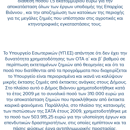
διάθεση ποσού 1,5 εκατομμυρίου ευρώ για την
αποκατάσταση όλων των έργων υποδομής της Επαρχίας
Βιάννου , και την αποζημίωση των κατοίκων της περιοχής
για τις μεγάλες ζημιές που υπέστησαν στις αγροτικές και
κτηνοτροφικές εγκαταστάσεις τους.
Το Υπουργείο Εσωτερικών (ΥΠ.ΕΣ) απάντησε ότι δεν έχει την
δυνατότητα χρηματοδότησης των ΟΤΑ α΄ και β΄ βαθμού σε
περίπτωση εκτεταμένων ζημιών από θεομηνίες και ότι τα
ποσά που διατίθενται από τα προγράμματα που διαχειρίζεται
το Υπουργείο είναι περιορισμένα και ικανά να καλύψουν
μικρής έκτασης ζημιές από έκτακτες ανάγκες στους Δήμους.
Στο πλαίσιο αυτό ο Δήμος Βιάννου χρηματοδοτήθηκε κατά
το έτος 2009 με το συνολικό ποσό των 310.000 ευρώ για
την αποκατάσταση ζημιών που προκλήθηκαν από έκτακτα
καιρικά φαινόμενα. Παράλληλα, στο πλαίσιο της κατανομής
των πιστώσεων της ΣΑΤΑ έτους 2009, χρηματοδοτήθηκε με
το ποσό των 503.915,25 ευρώ για την υλοποίηση έργων και
επενδυτικών δραστηριοτήτων, στις οποίες εμπίπτουν και τα
πάσης φύσεως έργα αντιπλημμυρικής προστασίας.