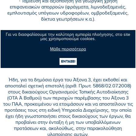
· Ταμίευση και αξιοποίηση για γεωργική χρήση
επιφανειακών απορροών (φράγματα, λιμνοδεξαμενές,
εμπλουτισμός υπόγειων υδροφορέων, ομβροδεξαμενές,
δίκτυα γεωτρήσεων κ.α.).
Για να διασφαλίσουμε την καλύτερη εμπειρία πλοήγησης, στο site
μας χρησιμοποιούμε cookies.
· Βελτίωση – εκσυγχρονισμός αρδευτικών δικτύων (και
αντλιοστασίων, δεξαμενών) για τη μείωση της απώλειας
Μάθε περισσότερα
ύδατος.
ΕΝΤΑΞΕΙ
Ήδη, για τα δημόσια έργα του Άξονα 3, έχει εκδοθεί και
αποσταλεί σχετική επιστολή (αριθ. Πρωτ. 5868/02.07.2008)
στους δικαιούχους Οργανισμούς Τοπικής Αυτοδιοίκησης
(ΟΤΑ Ά Βαθμού) των περιοχών παρέμβασης του Άξονα 3
του ΠΑΑ, προκειμένου να ετοιμάσουν και να αποστείλουν τις
προτάσεις τους στη ειδική Υπηρεσία Διαχείρισης, την οποία
έχει ήδη γνωστοποιήσει στους δικαιούχους των έργων, θα
προβαίνει στην ένταξη ή μη των υποβαλλόμενων
προτάσεων και, ακολούθως, στην παρακολούθηση
υλοποίησης αυτών.