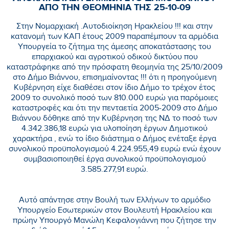
ΑΠΟ ΤΗΝ ΘΕΟΜΗΝΙΑ ΤΗΣ 25-10-09
Στην Νομαρχιακή .Αυτοδιοίκηση Ηρακλείου !!! και στην
κατανομή των ΚΑΠ έτους 2009 παραπέμπουν τα αρμόδια
Υπουργεία το ζήτημα της άμεσης αποκατάστασης του
επαρχιακού και αγροτικού οδικού δικτύου που
καταστράφηκε από την πρόσφατη θεομηνία της 25/10/2009
στο Δήμο Βιάννου, επισημαίνοντας !!! ότι η προηγούμενη
Κυβέρνηση είχε διαθέσει στον ίδιο Δήμο το τρέχον έτος
2009 το συνολικό ποσό των 810.000 ευρώ για παρόμοιες
καταστροφές και ότι την πενταετία 2005-2009 στο Δήμο
Βιάννου δόθηκε από την Κυβέρνηση της ΝΔ το ποσό των
4.342.386,18 ευρώ για υλοποίηση έργων Δημοτικού
χαρακτήρα , ενώ το ίδιο διάστημα ο Δήμος ενέταξε έργα
συνολικού προϋπολογισμού 4.224.955,49 ευρώ ενώ έχουν
συμβασιοποιηθεί έργα συνολικού προϋπολογισμού
3.585.277,91 ευρώ.
Αυτό απάντησε στην Βουλή των Ελλήνων το αρμόδιο
Υπουργείο Εσωτερικών στον Βουλευτή Ηρακλείου και
πρώην Υπουργό Μανώλη Κεφαλογιάννη που ζήτησε την