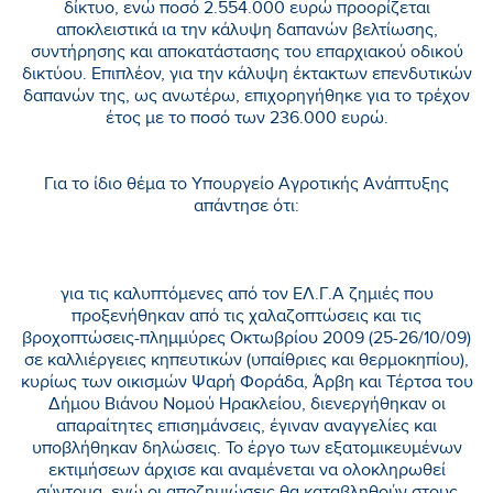
δίκτυο, ενώ ποσό 2.554.000 ευρώ προορίζεται
αποκλειστικά ια την κάλυψη δαπανών βελτίωσης,
συντήρησης και αποκατάστασης του επαρχιακού οδικού
δικτύου. Επιπλέον, για την κάλυψη έκτακτων επενδυτικών
δαπανών της, ως ανωτέρω, επιχορηγήθηκε για το τρέχον
έτος με το ποσό των 236.000 ευρώ.
Για το ίδιο θέμα το Υπουργείο Αγροτικής Ανάπτυξης
απάντησε ότι:
για τις καλυπτόμενες από τον ΕΛ.Γ.Α ζημιές που
προξενήθηκαν από τις χαλαζοπτώσεις και τις
βροχοπτώσεις-πλημμύρες Οκτωβρίου 2009 (25-26/10/09)
σε καλλιέργειες κηπευτικών (υπαίθριες και θερμοκηπίου),
κυρίως των οικισμών Ψαρή Φοράδα, Άρβη και Τέρτσα του
Δήμου Βιάνου Νομού Ηρακλείου, διενεργήθηκαν οι
απαραίτητες επισημάνσεις, έγιναν αναγγελίες και
υποβλήθηκαν δηλώσεις. Το έργο των εξατομικευμένων
εκτιμήσεων άρχισε και αναμένεται να ολοκληρωθεί