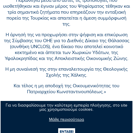
Παράλληλα μέσα από αυτές τις τροπολογίες που
υιοθετήθηκαν και έγιναν μέρος του Ψηφίσματος τέθηκαν και
τρία σημαντικά ζητήματα που επηρεάζουν την ενταξιακή
πορεία της Τουρκίας και απαιτείται η άμεση συμμόρφωσή
της.
Η άρνησή της να προχωρήσει στην ψήφιση και επικύρωση
της Σύμβασης του ΟΗΕ για το Διεθνές Δίκαιο της Θάλασσας
(συνθήκη UNCLOS), ένα δίκαιο που αποτελεί κοινοτικό
κεκτημένο και άπτεται των Χωρικών Υδάτων, της
Υφαλοκρηπίδας και της Αποκλειστικής Οικονομικής Ζώνης.
Η μη συναίνεσή της στην επαναλειτουργία της Θεολογικής
Σχολής της Χάλκης.
Και τέλος η μη αποδοχή της Οικουμενικότητας του
Πατριαρχείου Κωνσταντινουπόλεως.»
Για να διασφαλίσουμε την καλύτερη εμπειρία πλοήγησης, στο site
μας χρησιμοποιούμε cookies.
Κοινοποιήστε:
Μάθε περισσότερα
ΕΝΤΑΞΕΙ