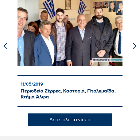
11/05/2019
08
Περιοδεία Σέρρες, Καστοριά, Πτολεμαϊδα,
Ε
Κτήμα Άλφα
Δείτε όλα τα video