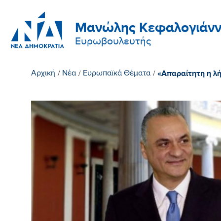
Μανώλης Κεφαλογιάνν
Ευρωβουλευτής
«Απαραίτητη η λή
Αρχική
/
Νέα
/
Ευρωπαϊκά Θέματα
/