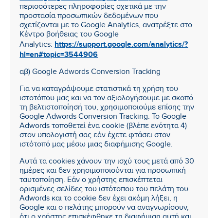
περισσότερες πληροφορίες σχετικά με την
προστασία προσωπικών δεδομένων που
σχετίζονται με το Google Analytics, ανατρέξτε στο
Κέντρο βοήθειας του Google
https://support.google.com/analytics/?
Analytics:
hl=en#topic=3544906
αβ) Google Adwords Conversion Tracking
Για να καταγράψουμε στατιστικά τη χρήση του
ιστοτόπου μας και να τον αξιολογήσουμε με σκοπό
τη βελτιστοποίησή του, χρησιμοποιούμε επίσης την
Google Adwords Conversion Tracking. Το Google
Adwords τοποθετεί ένα cookie (βλέπε ενότητα 4)
στον υπολογιστή σας εάν έχετε φτάσει στον
ιστότοπό μας μέσω μιας διαφήμισης Google.
Αυτά τα cookies χάνουν την ισχύ τους μετά από 30
ημέρες και δεν χρησιμοποιούνται για προσωπική
ταυτοποίηση. Εάν ο χρήστης επισκέπτεται
ορισμένες σελίδες του ιστότοπου του πελάτη του
Adwords και το cookie δεν έχει ακόμη λήξει, η
Google και ο πελάτης μπορούν να αναγνωρίσουν,
ότι ο χρήστης επισκέφθηκε τη διαφήμιση αυτή και