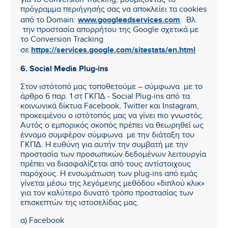
για το Conversion Tracking, ρυθμίζοντας το
πρόγραμμα περιήγησής σας να αποκλείει τα cookies
www.googleadservices.com
από το Domain:
. Βλ.
την προστασία απορρήτου της Google σχετικά με
το Conversion Tracking
https://services.google.com/sitestats/en.html
σε
6. Social Media Plug-ins
Στον ιστότοπό μας τοποθετούμε – σύμφωνα με το
άρθρο 6 παρ. 1 στ ΓΚΠΔ - Social Plug-ins από τα
κοινωνικά δίκτυα Facebook, Twitter και Instagram,
προκειμένου ο ιστότοπός μας να γίνει πιο γνωστός.
Αυτός ο εμπορικός σκοπός πρέπει να θεωρηθεί ως
έννομο συμφέρον σύμφωνα με την διάταξη του
ΓΚΠΔ. Η ευθύνη για αυτήν την συμβατή με την
προστασία των προσωπικών δεδομένων λειτουργία
πρέπει να διασφαλίζεται από τους αντίστοιχους
παρόχους. Η ενσωμάτωση των plug-ins από εμάς
γίνεται μέσω της λεγόμενης μεθόδου «διπλού κλικ»
για τον καλύτερο δυνατό τρόπο προστασίας των
επισκεπτών της ιστοσελίδας μας.
α) Facebook