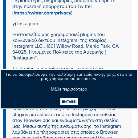
Περισσότερες πληροφορίες μπορείτε να βρείτε
στην πολιτική απορρήτου του Twitter
https://twitter.com/privacy
(
).
γ) Instagram
Η ιστοσελίδα μας χρησιμοποιεί plugins του
κοινωνικού δικτύου Instagram, της εταιρίας
Instagram LLC., 1601 Willow Road, Menlo Park, CA
94025, Ηνωμένες Πολιτείες της Αμερικής (
"Instagram").
Τα plugins επισημαίνονται με το λογότυπο
Instagram, για παράδειγμα με τη μορφή κάμερας
Για να διασφαλίσουμε την καλύτερη εμπειρία πλοήγησης, στο site
μας χρησιμοποιούμε cookies.
Instagram.
Μάθε περισσότερα
Όταν επισκέπτεστε μια σελίδα του ιστοτόπου μας
που περιέχει ένα τέτοιο πρόσθετο, το πρόγραμμα
ΕΝΤΑΞΕΙ
περιήγησής σας συνδέεται απευθείας με τους
διακομιστές του Instagram. Το περιεχόμενο των
plugins μεταδίδεται από το Instagram απευθείας
στον Browser σας και ενσωματώνεται στη σελίδα
μας. Μέσω αυτής της ενσωμάτωσης, το Instagram
λαμβάνει τις πληροφορίες στις οποίες ο Browser