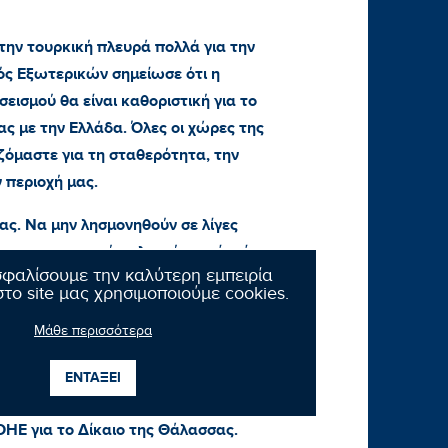
ην τουρκική πλευρά πολλά για την
ός Εξωτερικών σημείωσε ότι η
εισμού θα είναι καθοριστική για το
μας με την Ελλάδα. Όλες οι χώρες της
ζόμαστε για τη σταθερότητα, την
 περιοχή μας.
ίας. Να μην λησμονηθούν σε λίγες
μερα η τουρκική πολιτική ηγεσία είχε
σφαλίσουμε την καλύτερη εμπειρία
αι επιθετική ρητορική κατά της χώρας
το site μας χρησιμοποιούμε cookies.
γειες. Με αποκορύφωμα το «θα έρθουμε
Μάθε περισσότερα
ιρήνη, την ασφάλεια και τη σταθερότητα.
ΕΝΤΑΞΕΙ
ν Καταστατικό Χάρτη του Οργανισμού
ΗΕ για το Δίκαιο της Θάλασσας.