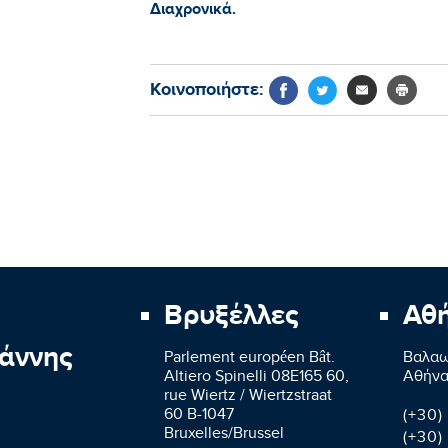
Διαχρονικά.
Κοινοποιήστε:
Βρυξέλλες
Αθ
άννης
Parlement européen Bât.
Βαλαω
Altiero Spinelli 08E165 60,
Aθήνα
rue Wiertz / Wiertzstraat
60 B-1047
(+30)
Bruxelles/Brussel
(+30)