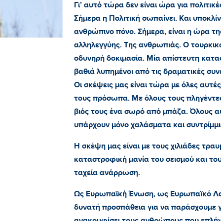
Γι’ αυτό τώρα δεν είναι ώρα για πολιτικέ
Σήμερα η Πολιτική σωπαίνει. Και υποκλί
ανθρώπινο πόνο. Σήμερα, είναι η ώρα τ
αλληλεγγύης. Της ανθρωπιάς. Ο τουρκικό
οδυνηρή δοκιμασία. Μία απίστευτη κατα
βαθιά λυπημένοι από τις δραματικές συ
Οι σκέψεις μας είναι τώρα με όλες αυτέ
τους πρόσωπα. Με όλους τους πληγέντες
βιός τους ένα σωρό από μπάζα. Όλους α
υπάρχουν μόνο χαλάσματα και συντρίμμι
Η σκέψη μας είναι με τους χιλιάδες τρα
καταστροφική μανία του σεισμού και το
ταχεία ανάρρωση.
Ως Ευρωπαϊκή Ένωση, ως Ευρωπαϊκό Λα
δυνατή προσπάθεια για να παράσχουμε 
ανακουφίσει τους ανθρώπους που επλήγησ