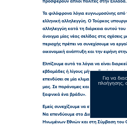
προσφέρουν απλοί πολίτες στην Ελλάδα.
Τα φιλόφρονα λόγια ευγνωμοσύνης από τ
ελληνική αλληλεγγύη. Ο Τούρκος υπουργ
αλληλεγγύη κατά τη διάρκεια αυτού του σ
άνοιγμα μίας νέας σελίδας στις σχέσεις 
περιοχής πρέπει να συνεχίσουμε να εργα
οικονομική ανάπτυξη και την ειρήνη στην
Ελπίζουμε αυτά τα λόγια να είναι διαρκε
εβδομάδες ή λίγους μήνες. Γιατί μέχρι σή
Για να δια
επενδύσει σε μία κλιμακούμενη ακραία κ
πλοήγησης, σ
μας. Σε παράνομες και επιθετικές ενέρ
ξαφνικά ένα βράδυ».
Εμείς συνεχίζουμε να επενδύουμε στην Ε
Να επενδύουμε στο Διεθνές Δίκαιο, στο
Ηνωμένων Εθνών και στη Σύμβαση του Ο