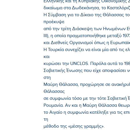
Ελληνικής και τη Κυπριακής Οικονομικής
δικαίωμα στα Δωδεκάνησα, το Καστελόριζ
Η Σύμβαση για το Δίκαιο της Θάλασσας 
προέκυψε
από την τρίτη Διάσκεψη των Ηνωμένων Ε
III), η οποία πραγματοποιήθηκε μεταξύ 19
και Διεθνείς Οργανισμοί όπως η Ευρωπαϊ
Η Τουρκία συνεχίζει να είναι μία από τις
και
κυρώσει την UNCLOS. Παρόλα αυτά το 1986
Σοβιετικής Ένωσης που είχε αποφασίσει ν
στη
Μαύρη Θάλασσα, προχώρησε σε ανακήρυξ
Θάλασσας
σε συμφωνία τόσο με την τότε Σοβιετική 
Ρουμανία. Αν και η Μαύρη Θάλασσα θεωρεί
το Αιγαίο η συμφωνία κατέληξε για τις ε
τη
μέθοδο της «μέσης γραμμής».