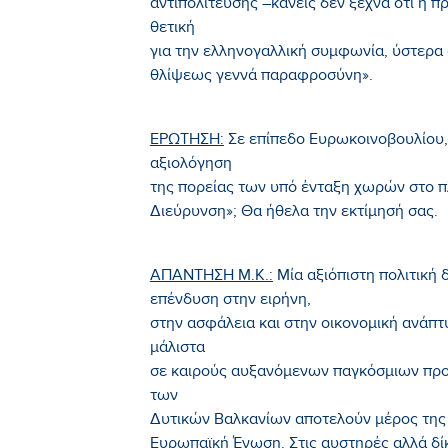
αντιπολίτευσης –κανείς δεν ξεχνά ότι η
θετική
για την ελληνογαλλική συμφωνία, ύστερα ά
θλίψεως γεννά παραφροσύνη».
ΕΡΩΤΗΣΗ:
Σε επίπεδο Ευρωκοινοβουλίου, π
αξιολόγηση
της πορείας των υπό ένταξη χωρών στο π
Διεύρυνση»; Θα ήθελα την εκτίμησή σας.
ΑΠΑΝΤΗΣΗ Μ.Κ.:
Μία αξιόπιστη πολιτική
επένδυση στην ειρήνη,
στην ασφάλεια και στην οικονομική ανάπτ
μάλιστα
σε καιρούς αυξανόμενων παγκόσμιων προ
των
Δυτικών Βαλκανίων αποτελούν μέρος της 
Ευρωπαϊκή Ένωση. Στις αυστηρές αλλά δί