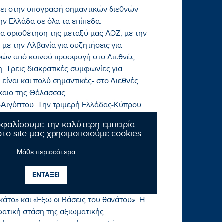
σει στην υπογραφή σημαντικών διεθνών
ν Ελλάδα σε όλα τα επίπεδα.
ια οριοθέτηση της μεταξύ μας ΑΟΖ, με την
 με την Αλβανία για συζητήσεις για
ρών από κοινού προσφυγή στο Διεθνές
η. Τρεις διακρατικές συμφωνίες για
είναι και πολύ σημαντικές- στο Διεθνές
ίκαιο της Θάλασσας.
-Αιγύπτου. Την τριμερή Ελλάδας-Κύπρου
ικά Εμιράτα, την υπογραφή της αμυντικής
σφαλίσουμε την καλύτερη εμπειρία
ς και του Ισραήλ για τη δημιουργία
το site μας χρησιμοποιούμε cookies.
ν στην 120 Πτέρυγα Εκπαιδεύσεως Αέρος,
ιστον κατάπληξη η αρνητική στάση της
Μάθε περισσότερα
ΕΝΤΑΞΕΙ
 των συμφωνιών κατά την κύρωσή τους στη
ές. Τις εποχές των αλήστου μνήμης
άτο» και «Έξω οι Βάσεις του θανάτου». Η
φατική στάση της αξιωματικής