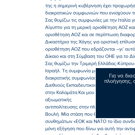
της η σημερινή κυβέρνηση έχει προχωρή
διακρατικών συμφωνιών που ενισχύουν τη
Σας θυμίζω τις συμφωνίες με την Ιταλία γ
Αίγυπτο για τη μερική οριοθέτηση ΑΟΖ και
οριοθέτηση ΑΟΖ και σε περίπτωση διαφο
Δικαστήριο της Χάγης για οριστική επίλυσ
οριοθέτηση ΑΟΖ που εδράζονται –γι’ αυτό 
Δίκαιο και στη Σύμβαση του ΟΗΕ για το Δ
Σας θυμίζω την Τριμερή Ελλάδας-Κύπρου
Ισραήλ. Τη συμφωνία με τα Ηνωμένα Αραβ
Για να δια
διακρατικής συμφωνίας μεταξύ της Ελλάδα
πλοήγησης, σ
Διεθνούς Εκπαιδευτικού Κέντρου Πτήσεω
στην Καλαμάτα.Και μου δημιουργεί τουλάχ
αξιωματικής
αντιπολίτευσης στην πλειονότητα αυτών
Βουλή. Μία στάση που θυμίζει άλλες εποχ
συνθημάτων «ΕΟΚ και ΝΑΤΟ το ίδιο συνδικ
μόνη εξήγηση που δίνω για αυτή την αντι