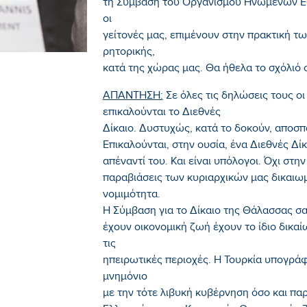
τη Σύμβαση του Οργανισμού Ηνωμένων Εθ
οι
γείτονές μας, επιμένουν στην πρακτική τ
ρητορικής,
κατά της χώρας μας. Θα ήθελα το σχόλιό σα
ΑΠΑΝΤΗΣΗ:
Σε όλες τις δηλώσεις τους ο
επικαλούνται το Διεθνές
Δίκαιο. Δυστυχώς, κατά το δοκούν, αποσπ
Επικαλούνται, στην ουσία, ένα Διεθνές Δί
απέναντί του. Και είναι υπόλογοι. Όχι στη
παραβιάσεις των κυριαρχικών μας δικαιω
νομιμότητα.
Η Σύμβαση για το Δίκαιο της Θάλασσας σα
έχουν οικονομική ζωή έχουν το ίδιο δικα
τις
ηπειρωτικές περιοχές. Η Τουρκία υπογρά
μνημόνιο
με την τότε λιβυκή κυβέρνηση όσο και πα