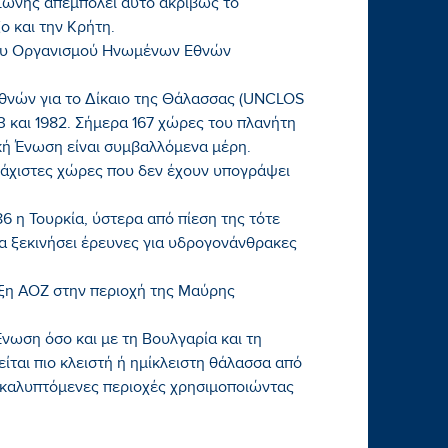
 Ζώνης απεμπολεί αυτό ακριβώς το
ο και την Κρήτη.
του Οργανισμού Ηνωμένων Εθνών
θνών για το Δίκαιο της Θάλασσας (UNCLOS
73 και 1982. Σήμερα 167 χώρες του πλανήτη
κή Ένωση είναι συμβαλλόμενα μέρη.
 ελάχιστες χώρες που δεν έχουν υπογράψει
 η Τουρκία, ύστερα από πίεση της τότε
α ξεκινήσει έρευνες για υδρογονάνθρακες
η ΑΟΖ στην περιοχή της Μαύρης
Ένωση όσο και με τη Βουλγαρία και τη
ται πιο κλειστή ή ημίκλειστη θάλασσα από
πικαλυπτόμενες περιοχές χρησιμοποιώντας