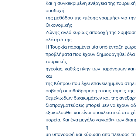
Και η συγκεκριμένη ενέργεια της τουρκικ
αποδοχή
της μεθόδου της «μέσης γραμμής» για την
Οικονομικής
Ζώνης αλλά κυρίως αποδοχή της Σύμβασης
ολότητά της.
Η Τουρκία παραμένει μία υπό ένταξη χώρ
προβλήματα που έχουν δημιουργηθεί όλα α
τουρκικής
ηγεσίας, καθώς πλην των παράνομων και 
και
της Κύπρου που έχει επανειλημμένα στηλιτ
σοβαρή οπισθοδρόμηση στους τομείς της 
θεμελιωδών δικαιωμάτων και της ανεξαρτη
διαπραγματεύσεις μπορεί μεν να έχουν αδ
εξακολουθεί και είναι αποκλειστικά στο χ
πορεία. Και ένα μεγάλο «αγκάθι» των δια
η
μη υπογραφή και κύρωση από πλευράς της