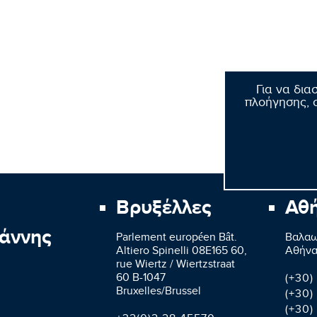
Για να δια
πλοήγησης, σ
Βρυξέλλες
Αθ
άννης
Parlement européen Bât.
Βαλαω
Altiero Spinelli 08E165 60,
Aθήνα
rue Wiertz / Wiertzstraat
60 B-1047
(+30)
Bruxelles/Brussel
(+30)
(+30)