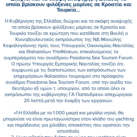
οποία βρίσκουν φιλόξενες μαρίνες σε Κροατία και
Τουρκία…
Η Κυβέρνηση της Ελλάδας διώχνει και τα σκάφη αναψυχής
τα οποία βρίσκουν φιλόξενες μαρίνες σε Κροατία και
Τουρκία τονίζει σε ερώτηση που κατέθεσε στη Βουλή ο
Κοινοβουλευτικός εκπρόσωπος της ΝΔ Μανώλης
Κεφαλογιάννης πρός τους Υπουργούς Οικονομίας-Ναυτιλίας
και Θαλασσίων Υποθέσεων, επικαλούμενος τα
συμπεράσματα του συνέδριου Posidonia Sea Tourism Forum.
Ο πρώην Υπουργός Εμπορικής Ναυτιλίας τονίζει ότι..
συμφωνα με τις διαπιστώσεις των εκπρόσωπων των
επιχειρήσεων θαλασσίου τουρισμού στο πρόσφατο
συνέδριο Posidonia Sea Tourism Forum, υπό την αιγίδα του
δευτέρου εξ υμών τ. υπουργου, από το οποίο όλοι οι
εκπρόσωποι της κυβέρνησης ΓΑ Παπανδρεου απεχώρησαν
20 λεπτά μετά την έναρξη των εργασιών:
«1.Η Ελλάδα με τα 1.000 μικρά και μεγάλα νησιά, θα
μπορούσε να είναι πρωταγωνίστρια στον κλάδο του yachting
και παράδεισος για χιλιάδες επισκέπτες που αγαπούν την
ιστιοπλοΐα.