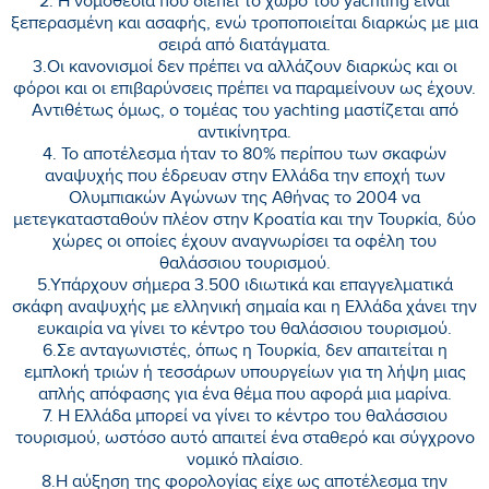
2. Η νομοθεσία που διέπει το χώρο του yachting είναι
ξεπερασμένη και ασαφής, ενώ τροποποιείται διαρκώς με μια
σειρά από διατάγματα.
3.Οι κανονισμοί δεν πρέπει να αλλάζουν διαρκώς και οι
φόροι και οι επιβαρύνσεις πρέπει να παραμείνουν ως έχουν.
Αντιθέτως όμως, ο τομέας του yachting μαστίζεται από
αντικίνητρα.
4. Το αποτέλεσμα ήταν το 80% περίπου των σκαφών
αναψυχής που έδρευαν στην Ελλάδα την εποχή των
Ολυμπιακών Αγώνων της Αθήνας το 2004 να
μετεγκατασταθούν πλέον στην Κροατία και την Τουρκία, δύο
χώρες οι οποίες έχουν αναγνωρίσει τα οφέλη του
θαλάσσιου τουρισμού.
5.Υπάρχουν σήμερα 3.500 ιδιωτικά και επαγγελματικά
σκάφη αναψυχής με ελληνική σημαία και η Ελλάδα χάνει την
ευκαιρία να γίνει το κέντρο του θαλάσσιου τουρισμού.
6.Σε ανταγωνιστές, όπως η Τουρκία, δεν απαιτείται η
εμπλοκή τριών ή τεσσάρων υπουργείων για τη λήψη μιας
απλής απόφασης για ένα θέμα που αφορά μια μαρίνα.
7. Η Ελλάδα μπορεί να γίνει το κέντρο του θαλάσσιου
τουρισμού, ωστόσο αυτό απαιτεί ένα σταθερό και σύγχρονο
νομικό πλαίσιο.
8.Η αύξηση της φορολογίας είχε ως αποτέλεσμα την