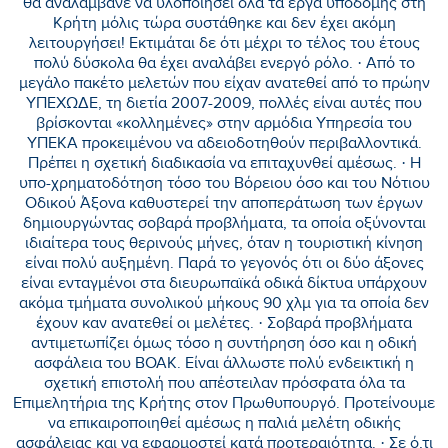
θα αναλάμβανε να υλοποιήσει όλα τα έργα υποδομής στη
Κρήτη μόλις τώρα συστάθηκε και δεν έχει ακόμη
λειτουργήσει! Εκτιμάται δε ότι μέχρι το τέλος του έτους
πολύ δύσκολα θα έχει αναλάβει ενεργό ρόλο. · Από το
μεγάλο πακέτο μελετών που είχαν ανατεθεί από το πρώην
ΥΠΕΧΩΔΕ, τη διετία 2007-2009, πολλές είναι αυτές που
βρίσκονται «κολλημένες» στην αρμόδια Υπηρεσία του
ΥΠΕΚΑ προκειμένου να αδειοδοτηθούν περιβαλλοντικά.
Πρέπει η σχετική διαδικασία να επιταχυνθεί αμέσως. · Η
υπο-χρηματοδότηση τόσο του Βόρειου όσο και του Νότιου
Οδικού Άξονα καθυστερεί την αποπεράτωση των έργων
δημιουργώντας σοβαρά προβλήματα, τα οποία οξύνονται
ιδιαίτερα τους θερινούς μήνες, όταν η τουριστική κίνηση
είναι πολύ αυξημένη. Παρά το γεγονός ότι οι δύο άξονες
είναι ενταγμένοι στα διευρωπαϊκά οδικά δίκτυα υπάρχουν
ακόμα τμήματα συνολικού μήκους 90 χλμ για τα οποία δεν
έχουν καν ανατεθεί οι μελέτες. · Σοβαρά προβλήματα
αντιμετωπίζει όμως τόσο η συντήρηση όσο και η οδική
ασφάλεια του ΒΟΑΚ. Είναι άλλωστε πολύ ενδεικτική η
σχετική επιστολή που απέστειλαν πρόσφατα όλα τα
Επιμελητήρια της Κρήτης στον Πρωθυπουργό. Προτείνουμε
να επικαιροποιηθεί αμέσως η παλιά μελέτη οδικής
ασφάλειας και να εφαρμοστεί κατά προτεραιότητα. · Σε ό,τι