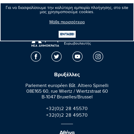
Επόμενο νέο
Για να διασφαλίσουμε την καλύτερη εμπειρία πλοήγησης, στο site
μας χρησιμοποιούμε cookies.
Μάθε περισσότερα
ΕΝΤΑΞΕΙ
Μανώλης
Κεφαλογιάννης
Ευρωβουλευτής
Βρυξέλλες
Parlement européen Bât. Altiero Spinelli
08E165 60, rue Wiertz / Wiertzstraat 60
B-1047 Bruxelles/Brussel
+32(0)2 28 45570
+32(0)2 28 49570
Αθήνα