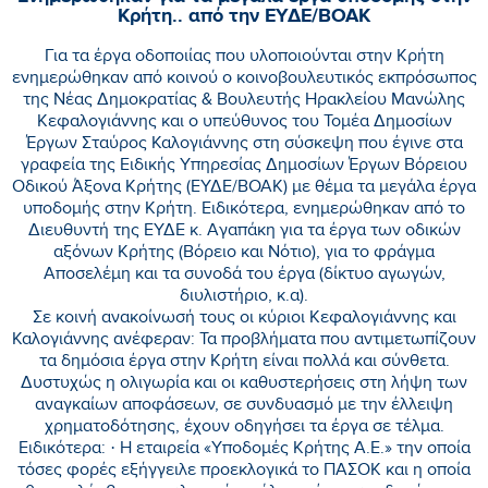
Κρήτη.. από την ΕΥΔΕ/ΒΟΑΚ
Για τα έργα οδοποιίας που υλοποιούνται στην Κρήτη
ενημερώθηκαν από κοινού ο κοινοβουλευτικός εκπρόσωπος
της Νέας Δημοκρατίας & Βουλευτής Ηρακλείου Μανώλης
Κεφαλογιάννης και ο υπεύθυνος του Τομέα Δημοσίων
Έργων Σταύρος Καλογιάννης στη σύσκεψη που έγινε στα
γραφεία της Ειδικής Υπηρεσίας Δημοσίων Έργων Βόρειου
Οδικού Άξονα Κρήτης (ΕΥΔΕ/ΒΟΑΚ) με θέμα τα μεγάλα έργα
υποδομής στην Κρήτη. Ειδικότερα, ενημερώθηκαν από το
Διευθυντή της ΕΥΔΕ κ. Αγαπάκη για τα έργα των οδικών
αξόνων Κρήτης (Βόρειο και Νότιο), για το φράγμα
Αποσελέμη και τα συνοδά του έργα (δίκτυο αγωγών,
διυλιστήριο, κ.α).
Σε κοινή ανακοίνωσή τους οι κύριοι Κεφαλογιάννης και
Καλογιάννης ανέφεραν: Τα προβλήματα που αντιμετωπίζουν
τα δημόσια έργα στην Κρήτη είναι πολλά και σύνθετα.
Δυστυχώς η ολιγωρία και οι καθυστερήσεις στη λήψη των
αναγκαίων αποφάσεων, σε συνδυασμό με την έλλειψη
χρηματοδότησης, έχουν οδηγήσει τα έργα σε τέλμα.
Ειδικότερα: · Η εταιρεία «Υποδομές Κρήτης Α.Ε.» την οποία
τόσες φορές εξήγγειλε προεκλογικά το ΠΑΣΟΚ και η οποία