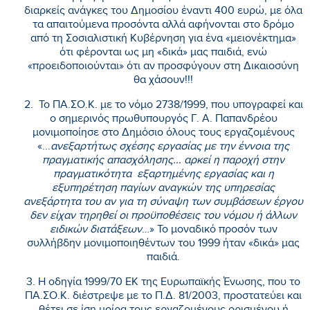
διαρκείς ανάγκες του Δημοσίου έναντι 400 ευρώ, με όλα
τα απαιτούμενα προσόντα αλλά αφήνονται στο δρόμο
από τη Σοσιαλιστική Κυβέρνηση για ένα «μειονέκτημα»
ότι φέρονται ως μη «δικά» μας παιδιά, ενώ
«προειδοποιούνται» ότι αν προσφύγουν στη Δικαιοσύνη
θα χάσουν!!!
2. Το ΠΑ.ΣΟ.Κ. με το νόμο 2738/1999, που υπογραφεί και
ο σημερινός πρωθυπουργός Γ. Α. Παπανδρέου
μονιμοποίησε στο Δημόσιο όλους τους εργαζομένους
«...
ανεξαρτήτως σχέσης εργασίας με την έννοια της
πραγματικής απασχόλησης... αρκεί η παροχή στην
πραγματικότητα εξαρτημένης εργασίας και η
εξυπηρέτηση παγίων αναγκών της υπηρεσίας
ανεξάρτητα του αν για τη σύναψη των συμβάσεων έργου
δεν είχαν τηρηθεί οι προϋποθέσεις του νόμου ή άλλων
ειδικών διατάξεων
…» Το μοναδικό προσόν των
συλλήβδην μονιμοποιηθέντων του 1999 ήταν «δικά» μας
παιδιά.
3. Η οδηγία 1999/70 ΕΚ της Ευρωπαϊκής Ένωσης, που το
ΠΑ.ΣΟ.Κ. διέστρεψε με το Π.Δ. 81/2003, προστατεύει και