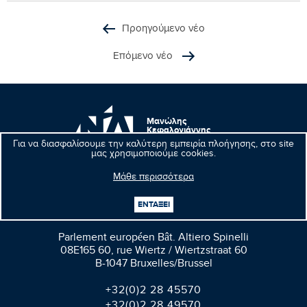
Προηγούμενο νέο
Επόμενο νέο
Μανώλης
Κεφαλογιάννης
Ευρωβουλευτής
Για να διασφαλίσουμε την καλύτερη εμπειρία πλοήγησης, στο site
μας χρησιμοποιούμε cookies.
Μάθε περισσότερα
ΕΝΤΑΞΕΙ
Βρυξέλλες
Parlement européen Bât. Altiero Spinelli
08E165 60, rue Wiertz / Wiertzstraat 60
B-1047 Bruxelles/Brussel
+32(0)2 28 45570
+32(0)2 28 49570