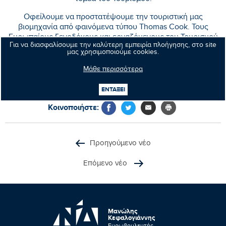
Οφείλουμε να προστατέψουμε την τουριστική μας
βιομηχανία από φαινόμενα τύπου Thomas Cook. Τους
Ευρωπαίους ξενοδόχους και εργαζόμενους του Τουρισμού
Για να διασφαλίσουμε την καλύτερη εμπειρία πλοήγησης, στο site
που ζημιώνονται χωρίς να φταίνε.
μας χρησιμοποιούμε cookies.
Αλλά κυρίως τους Ευρωπαίους πολίτες.
Μάθε περισσότερα
ΕΝΤΑΞΕΙ
Κοινοποιήστε:
Προηγούμενο νέο
Επόμενο νέο
Μανώλης
Κεφαλογιάννης