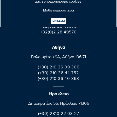
μας χρησιμοποιούμε cookies.
Parlement européen Bât. Altiero Spinelli
Μάθε περισσότερα
08E165 60, rue Wiertz / Wiertzstraat 60
B-1047 Bruxelles/Brussel
ΕΝΤΑΞΕΙ
+32(0)2 28 45570
+32(0)2 28 49570
Αθήνα
Βαλαωρίτου 9A, Aθήνα 106 71
(+30) 210 36 09 306
(+30) 210 36 44 752
(+30) 210 36 40 863
Ηράκλειο
Δημοκρατίας 55, Ηράκλειο 71306
(+30) 2810 22 03 27