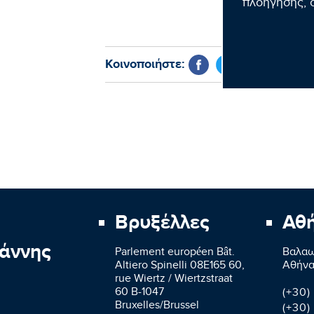
πλοήγησης, σ
Κοινοποιήστε:
Βρυξέλλες
Αθ
άννης
Parlement européen Bât.
Βαλαω
Altiero Spinelli 08E165 60,
Aθήνα
rue Wiertz / Wiertzstraat
60 B-1047
(+30)
Bruxelles/Brussel
(+30)