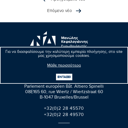
Επόμενο νέο
Μανώλης
Κεφαλογιάννης
Ευρωβουλευτής
Για να διασφαλίσουμε την καλύτερη εμπειρία πλοήγησης, στο site
μας χρησιμοποιούμε cookies.
Μάθε περισσότερα
Βρυξέλλες
ΕΝΤΑΞΕΙ
Parlement européen Bât. Altiero Spinelli
08E165 60, rue Wiertz / Wiertzstraat 60
B-1047 Bruxelles/Brussel
+32(0)2 28 45570
+32(0)2 28 49570