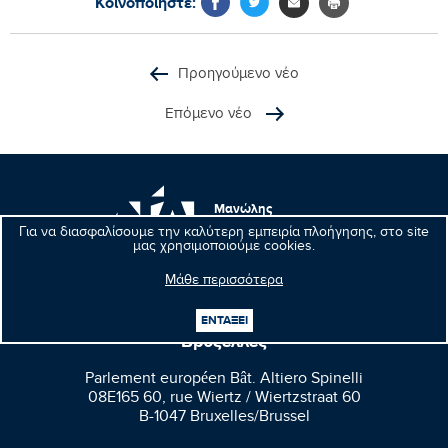
Κοινοποιήστε:
Προηγούμενο νέο
Επόμενο νέο
Μανώλης
Κεφαλογιάννης
Για να διασφαλίσουμε την καλύτερη εμπειρία πλοήγησης, στο site
Ευρωβουλευτής
μας χρησιμοποιούμε cookies.
Μάθε περισσότερα
ΕΝΤΑΞΕΙ
Βρυξέλλες
Parlement européen Bât. Altiero Spinelli
08E165 60, rue Wiertz / Wiertzstraat 60
B-1047 Bruxelles/Brussel