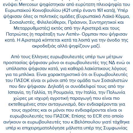
ενόψει Mercosur ψηφίστηκαν από ευρύτατη πλειοψηφία του
Ευρωπαϊκού Κοινοβουλίου (421 υπέρ έναντι 161 κατά), Υπέρ
ψήφισαν όλες οι πολιτικές ομάδες (Ευρωπαϊκό Λαϊκό Κόμμα,
Σοσιαλιστές, Φιλελεύθεροι, Πράσινοι, Συντηρητικοί και
Μεταρρυθμιστές) εκτός από την Αριστερά και τους
Πατριώτες (η παράταξη των Λεπέν- Ορμπαν που ψήφισαν
κατά. Η Αριστερά κόπτεται κατά τα λοιπά για την άνοδο της
ακροδεξιάς αλλά ψηφίζουν μαζί.
Από τους Ελληνες ευρωβουλευτές υπέρ των μέτρων
προστασίας ψήφισαν μόνο οι ευρωβουλευτές της ΝΔ ενώ οι
υπόλοιποι ψήφισαν κατά, για καθαρά λαϊκίστικους λόγους
για τα μπλόκα. Είναι χαρακτηριστικό ότι οι Ευρωβουλευτές
του ΠΑΣΟΚ είναι οι μόνοι από την ομάδα των Σοσιαλιστών
που δεν ψήφισαν. Δηλαδή οι συνάδελφοί τους από την
Ισπανία, τη Γαλλία, τη Ρουμανία, την Ιταλία, την Πολωνία
χώρες με ισχυρή αγροτική παραγωγή που είναι πιο
εκτεθειμένες στον ανταγωνισμό, δεν ενδιαφέρονται για
τους αγρότες και οι μόνοι που ενδιαφέρονται είναι οι
ευρωβουλευτές του ΠΑΣΟΚ; Επίσης το ECR στο οποίο
ανήκουν οι ευρωβουλευτές του κ.Βελόπουλου γιατί τάχθηκε
υπέρ κι επιχειρηματολόγησε μάλιστα υπέρ της Συμφωνίας