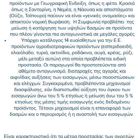
προϊόντων με Γεωγραφική Ένδειξη, όπως η φέτα. Κρασιά
όπως η Σαντορίνη, η Νεμέα, η Νάουσα και αποστάγματα
(Ούζο, Τσίπουρο) παύουν να είναι «γενικές ονομασίες» και
αποκτούν νομική θωράκιση. Η Συμφωνία προβλέπει της
μείωση ή κατάργηση των υψηλών δασμών σε προϊόντα
που πλέον γίνονται πιο ανταγωνιστικά σε μεγάλες αγορές
Υπάρχει κατάλογος 14 ευαίσθητων για την Ε.Ε.
προϊόντων αγροδιατροφικών προϊόντων (εσπεριδοειδή,
ελαιόλαδο, τυριά, ακτινίδια, ροδάκινα, αυγά, κρέας, ρύζι,
μέλι μεταξύ αυτών) στα οποία προβλέπεται ειδική
προστασία. Οι παραγωγοί θα προστατεύονται από
αθέμιτο ανταγωνισμό, διαταραχές της αγοράς και
αιφνίδιες αυξήσεις των εισαγωγών, μέσω ποσοστώσεων
και ελέγχων. Συγκεκριμένα, προβλέπονται μηχανισμοί
διασφάλισης, εάν διαπιστωθεί αύξηση του όγκου των
εισαγωγών άνω του 5 % ετησίως ή μείωση άνω του 5 %
ετησίως της μέσης τιμής εισαγωγής ενός δεδομένου
προϊόντος. Τέτοιοι μηχανισμοί είναι η επαναφορά των
δασμών και ο περιορισμός ή η αναστολή των εισαγωγών.
Είναι χαρακτηριστικό ότι τα μέτρα προστασίας των αγροτών