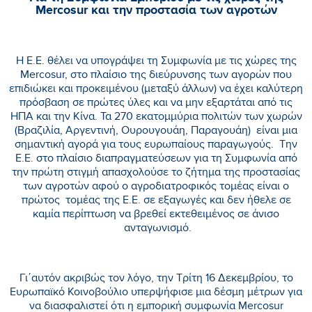
Mercosur και την προστασία των αγροτών
H E.E. θέλει να υπογράψει τη Συμφωνία με τις χώρες της
Mercosur, στο πλαίσιο της διεύρυνσης των αγορών που
επιδιώκει και προκειμένου (μεταξύ άλλων) να έχει καλύτερη
πρόσβαση σε πρώτες ύλες και να μην εξαρτάται από τις
ΗΠΑ και την Κίνα. Τα 270 εκατομμύρια πολιτών των χωρών
(Βραζιλία, Αργεντινή, Ουρουγουάη, Παραγουάη) είναι μια
σημαντική αγορά για τους ευρωπαίους παραγωγούς. Την
Ε.Ε. στο πλαίσιο διαπραγματεύσεων για τη Συμφωνία από
την πρώτη στιγμή απασχολούσε το ζήτημα της προστασίας
των αγροτών αφού ο αγροδιατροφικός τομέας είναι ο
πρώτος τομέας της Ε.Ε. σε εξαγωγές και δεν ήθελε σε
καμία περίπτωση να βρεθεί εκτεθειμένος σε άνισο
ανταγωνισμό.
Γι΄αυτόν ακριβώς τον λόγο, την Τρίτη 16 Δεκεμβρίου, το
Ευρωπαϊκό Κοινοβούλιο υπερψήφισε μια δέσμη μέτρων για
να διασφαλιστεί ότι η εμπορική συμφωνία Mercosur