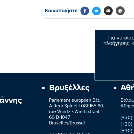
Κοινοποιήστε:
Για να δια
πλοήγησης, σ
Βρυξέλλες
Αθ
άννης
Parlement européen Bât.
Βαλαω
Altiero Spinelli 08E165 60,
Aθήνα
rue Wiertz / Wiertzstraat
60 B-1047
(+30)
Bruxelles/Brussel
(+30)
(+30)