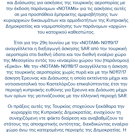
και Διάσωσης για ασκήσεις της τουρκικής αεροπορίας με
την έκδοση παράνομων «ΝΟΤΑΜs» για τις ασκήσεις αυτές
σε μια προσπάθεια έμπρακτης αμφισβήτησης των
κυριαρχικών δικαιωμάτων και αρμοδιοτήτων της Κυπριακής
Δημοκρατίας και νομιμοποίησης των παράνομων «αρχών»
του κατοχικού καθεστώτος.
Έτσι για την 29η Ιουνίου με την «ΝΟΤΑΜ» Ν0119/17
αναγγέλλεται η διεξαγωγή άσκησης SAR από την τουρκική
αεροπορία στα διεθνή ύδατα και τον διεθνή εναέριο χώρο
της Μεσογείου εντός του «εναερίου χώρου του (παράνομου)
«Ερκάν». Με την «ΝΟΤΑΜ» Ν0118/17 αναγγέλλεται η άσκηση
της τουρκικής αεροπορίας χωρίς πυρά και με την Ν0117/17
άσκηση Έρευνας και Διάσωσης η οποία εκτείνεται μέχρι και
νοτιοανατολικά του Καστελόριζου επικαλύπτοντας έτσι την
περιοχή κυπριακής ευθύνης για Έρευνα και Διάσωση μέχρι
των ορίων της γειτνιάζουσας με την ελληνική περιοχή SAR.
Οι πράξεις αυτές της Τουρκίας στοχεύουν ξεκάθαρα την
κυριαρχία της Κυπριακής Δημοκρατίας, ενισχύουν τη
συνεχιζόμενη ντε φάκτο διαίρεση και αναβαθμίζουν το
στάτους της αποσχιστικής οντότητας, διεκδικώντας εναέριο
χώρο άνω της κατεχομένης περιοχής της Δημοκρατίας. Η