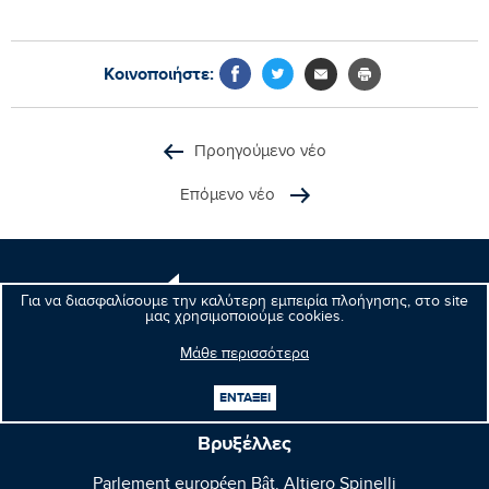
Κοινοποιήστε:
Προηγούμενο νέο
Επόμενο νέο
Μανώλης
Για να διασφαλίσουμε την καλύτερη εμπειρία πλοήγησης, στο site
Κεφαλογιάννης
μας χρησιμοποιούμε cookies.
Ευρωβουλευτής
Μάθε περισσότερα
ΕΝΤΑΞΕΙ
Βρυξέλλες
Parlement européen Bât. Altiero Spinelli