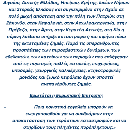
Αιγαίου, Δυτικής Ελλάδας, Ηπείρου, Κρήτης, Ιονίων Νήσων
και Στερεάς Ελλάδας και συγκεκριμένα στην Αχαΐα σε
πολύ μικρή απόσταση από την πόλη των Πατρών, στη
Ζάκυνθο, στην Κεφαλονιά, στην Αιτωλοακαρνανία, στην
Πρέβεζα, στην Άρτα, στην Κερατέα Αττικής, στη Χίο η
πύρινη λαίλαπα υπήρξε καταστροφική και αφήνει πίσω
της εκτεταμένες ζημιές. Παρά τις υπεράνθρωπες
προσπάθειες των πυροσβεστικών δυνάμεων, των
εθελοντών, των κατοίκων των περιοχών που επλήγησαν
από τις πυρκαγιές πολλές κατοικίες, επιχειρήσεις,
υποδομές, γεωργικές καλλιέργειες, κτηνοτροφικές
μονάδες και ζωικό κεφάλαιο έχουν υποστεί
ανεπανόρθωτες ζημιές.
Ερωτάται η Ευρωπαϊκή Επιτροπή:
Ποια κοινοτικά εργαλεία μπορούν να
ενεργοποιηθούν για να συνδράμουν στην
αποκατάσταση των τεράστιων καταστροφών και να
στηρίξουν τους πληγέντες πυρόπληκτους;»