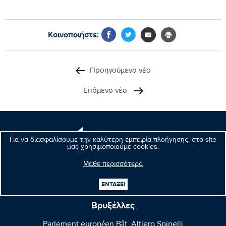
Κοινοποιήστε:
Προηγούμενο νέο
Επόμενο νέο
Μανώλης
Για να διασφαλίσουμε την καλύτερη εμπειρία πλοήγησης, στο site
Κεφαλογιάννης
μας χρησιμοποιούμε cookies.
Ευρωβουλευτής
Μάθε περισσότερα
ΕΝΤΑΞΕΙ
Βρυξέλλες
Parlement européen Bât. Altiero Spinelli