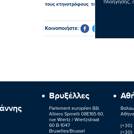
πλοήγησης, σ
τους κτηνοτρόφους της Ευρωπαϊκής Έν
Κοινοποιήστε:
Βρυξέλλες
Αθ
άννης
Parlement européen Bât.
Βαλαω
Altiero Spinelli 08E165 60,
Aθήνα
rue Wiertz / Wiertzstraat
60 B-1047
(+30)
Bruxelles/Brussel
(+30)