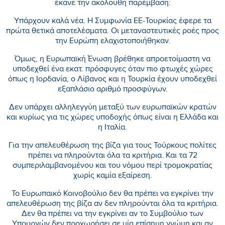
έκανε την ακόλουθη παρέμβαση:
Υπάρχουν καλά νέα. Η Συμφωνία ΕΕ-Τουρκίας έφερε τα
πρώτα θετικά αποτελέσματα. Οι μεταναστευτικές ροές προς
την Ευρώπη ελαχιστοποιήθηκαν.
Όμως, η Ευρωπαϊκή Ένωση βρέθηκε απροετοίμαστη να
υποδεχθεί ένα εκατ. πρόσφυγες όταν πιο φτωχές χώρες
όπως η Ιορδανία, ο Λίβανος και η Τουρκία έχουν υποδεχθεί
εξαπλάσιο αριθμό προσφύγων.
Δεν υπάρχει αλληλεγγύη μεταξύ των ευρωπαϊκών κρατών
και κυρίως για τις χώρες υποδοχής όπως είναι η Ελλάδα και
η Ιταλία.
Για την απελευθέρωση της βίζα για τους Τούρκους πολίτες
πρέπει να πληρούνται όλα τα κριτήρια. Και τα 72
συμπεριλαμβανομένου και του νόμου περί τρομοκρατίας
χωρίς καμία εξαίρεση.
Το Ευρωπαικό Κοινοβούλιο δεν θα πρέπει να εγκρίνει την
απελευθέρωση της βίζα αν δεν πληρούνται όλα τα κριτήρια.
Δεν θα πρέπει να την εγκρίνει αν το Συμβούλιο των
Υπουργών δεν προχωρήσει σε μία επίσημη γνώμη και αν