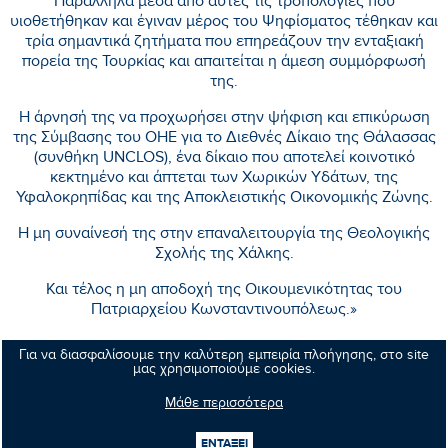
Παράλληλα μέσα από αυτές τις τροπολογίες που
υιοθετήθηκαν και έγιναν μέρος του Ψηφίσματος τέθηκαν και
τρία σημαντικά ζητήματα που επηρεάζουν την ενταξιακή
πορεία της Τουρκίας και απαιτείται η άμεση συμμόρφωσή
της.
Η άρνησή της να προχωρήσει στην ψήφιση και επικύρωση
της Σύμβασης του ΟΗΕ για το Διεθνές Δίκαιο της Θάλασσας
(συνθήκη UNCLOS), ένα δίκαιο που αποτελεί κοινοτικό
κεκτημένο και άπτεται των Χωρικών Υδάτων, της
Υφαλοκρηπίδας και της Αποκλειστικής Οικονομικής Ζώνης.
Η μη συναίνεσή της στην επαναλειτουργία της Θεολογικής
Σχολής της Χάλκης.
Και τέλος η μη αποδοχή της Οικουμενικότητας του
Πατριαρχείου Κωνσταντινουπόλεως.»
Για να διασφαλίσουμε την καλύτερη εμπειρία πλοήγησης, στο site
μας χρησιμοποιούμε cookies.
Κοινοποιήστε:
Μάθε περισσότερα
ΕΝΤΑΞΕΙ