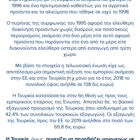
Συμπληρώθηκε με τη συμφωνία άνθρακα και χάλυβα το
1996 και ένα προτιμησιακό καθεστώς για τα αγροτικά
προϊόντα και τα αλιεύματα που τέθηκε σε ισχύ το 1998.
Ο πυρήνας της συμφωνίας του 1995 αφορά την ελεύθερη
διακίνηση προϊόντων χωρίς δασμούς και ποσοτικούς
περιορισμούς ανάμεσα στα δύο μέρη είτε αυτό αφορά
προϊόντα που παράγονται στο ένα από τα μέρη είτε
διακινούνται ελεύθερα ύστερα από εισαγωγή από τρίτη
χώρα.
Με βάση τα στοιχεία η τελωνειακή ένωση είχε ως
αποτέλεσμα μία σημαντική αύξηση του εμπορίου ανάμεσα
στην ΕΕ και στην Τουρκία (π.χ μόνο για το έτος 2018 το
συνολικό ύψος ανήλθε σε 138 δις ευρώ).
Η Τουρκία κατατάσσεται στην 6η θέση ως προς τους
εμπορικούς εταίρους της Ένωσης. Αποτελεί δε, το βασικό
εξαγωγικό προορισμό της Τουρκίας (που ισοδυναμεί με το
42,4% των συνολικών τουρκικών εξαγωγών). Οι εξαγωγές
της Τουρκίας προς την ΕΕ το 2019 ανήλθαν στο ποσό των
69,8 δις ευρώ.
Η Τουρκία
συνεχίζει να παραβιάζει μονομερώς με
, όμως,