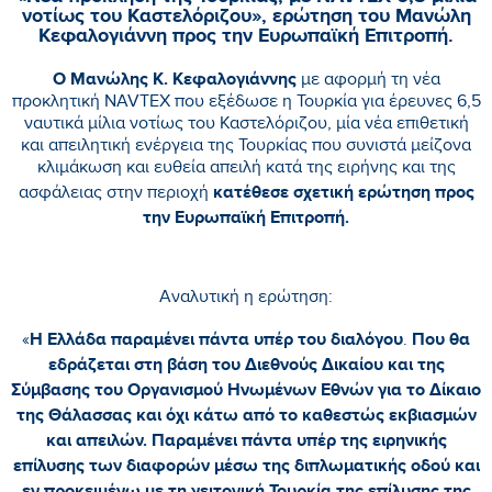
νοτίως του Καστελόριζου», ερώτηση του Μανώλη
Κεφαλογιάννη προς την Ευρωπαϊκή Επιτροπή.
Ο Μανώλης Κ. Κεφαλογιάννης
με αφορμή τη νέα
προκλητική NAVTEX που εξέδωσε η Τουρκία για έρευνες 6,5
ναυτικά μίλια νοτίως του Καστελόριζου, μία νέα επιθετική
και απειλητική ενέργεια της Τουρκίας που συνιστά μείζονα
κλιμάκωση και ευθεία απειλή κατά της ειρήνης και της
κατέθεσε σχετική ερώτηση προς
ασφάλειας στην περιοχή
την Ευρωπαϊκή Επιτροπή.
Αναλυτική η ερώτηση:
Η Ελλάδα παραμένει πάντα υπέρ του διαλόγου
Που θα
«
.
εδράζεται στη βάση του Διεθνούς Δικαίου και της
Σύμβασης του Οργανισμού Ηνωμένων Εθνών για το Δίκαιο
της Θάλασσας και όχι κάτω από το καθεστώς εκβιασμών
και απειλών. Παραμένει πάντα υπέρ της ειρηνικής
επίλυσης των διαφορών μέσω της διπλωματικής οδού και
εν προκειμένω με τη γειτονική Τουρκία της επίλυσης της