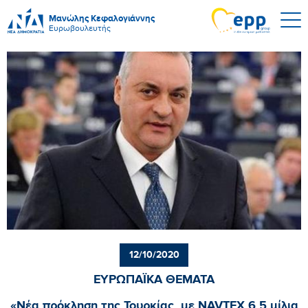
Μανώλης Κεφαλογιάννης
Ευρωβουλευτής
12/10/2020
ΕΥΡΩΠΑΪΚΑ ΘΕΜΑΤΑ
«Νέα πρόκληση της Τουρκίας, με NAVTEX 6,5 μίλια