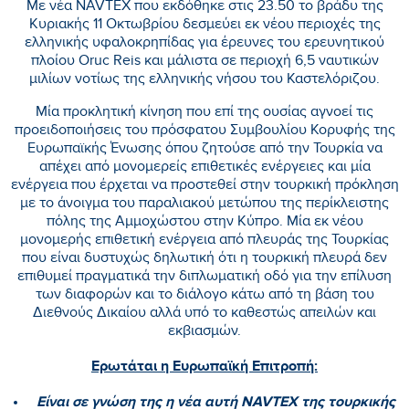
Με νέα NAVTEX που εκδόθηκε στις 23.50 το βράδυ της
Κυριακής 11 Οκτωβρίου δεσμεύει εκ νέου περιοχές της
ελληνικής υφαλοκρηπίδας για έρευνες του ερευνητικού
πλοίου Oruc Reis και μάλιστα σε περιοχή 6,5 ναυτικών
μιλίων νοτίως της ελληνικής νήσου του Καστελόριζου.
Μία προκλητική κίνηση που επί της ουσίας αγνοεί τις
προειδοποιήσεις του πρόσφατου Συμβουλίου Κορυφής της
Ευρωπαϊκής Ένωσης όπου ζητούσε από την Τουρκία να
απέχει από μονομερείς επιθετικές ενέργειες και μία
ενέργεια που έρχεται να προστεθεί στην τουρκική πρόκληση
με το άνοιγμα του παραλιακού μετώπου της περίκλειστης
πόλης της Αμμοχώστου στην Κύπρο. Μία εκ νέου
μονομερής επιθετική ενέργεια από πλευράς της Τουρκίας
που είναι δυστυχώς δηλωτική ότι η τουρκική πλευρά δεν
επιθυμεί πραγματικά την διπλωματική οδό για την επίλυση
των διαφορών και το διάλογο κάτω από τη βάση του
Διεθνούς Δικαίου αλλά υπό το καθεστώς απειλών και
εκβιασμών.
Ερωτάται η Ευρωπαϊκή Επιτροπή:
Είναι σε γνώση της η νέα αυτή NAVTEX της τουρκικής