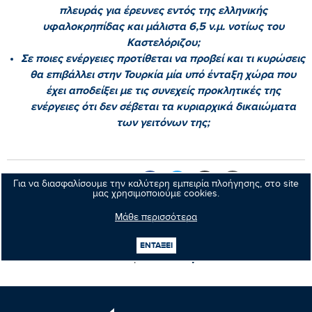
πλευράς για έρευνες εντός της ελληνικής
υφαλοκρηπίδας και μάλιστα 6,5 ν.μ. νοτίως του
Καστελόριζου;
Σε ποιες ενέργειες προτίθεται να προβεί και τι κυρώσεις
θα επιβάλλει στην Τουρκία μία υπό ένταξη χώρα που
έχει αποδείξει με τις συνεχείς προκλητικές της
ενέργειες ότι δεν σέβεται τα κυριαρχικά δικαιώματα
των γειτόνων της;
Κοινοποιήστε:
Για να διασφαλίσουμε την καλύτερη εμπειρία πλοήγησης, στο site
μας χρησιμοποιούμε cookies.
Μάθε περισσότερα
Προηγούμενο νέο
ΕΝΤΑΞΕΙ
Επόμενο νέο