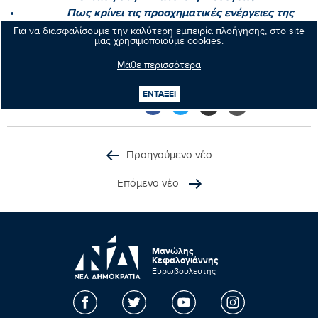
Πως κρίνει τις προσχηματικές ενέργειες της
Τουρκίας που ουσιαστικά εμπαίζουν την ΕΕ σε μία
Για να διασφαλίσουμε την καλύτερη εμπειρία πλοήγησης, στο site
μας χρησιμοποιούμε cookies.
προσπάθεια να αποφύγει την επιβολή κυρώσεων;»
Μάθε περισσότερα
ΕΝΤΑΞΕΙ
Κοινοποιήστε:
Προηγούμενο νέο
Επόμενο νέο
Μανώλης
Κεφαλογιάννης
Ευρωβουλευτής