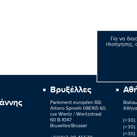
Για να δια
πλοήγησης, σ
Βρυξέλλες
Αθ
άννης
Parlement européen Bât.
Βαλαω
Altiero Spinelli 08E165 60,
Aθήνα
rue Wiertz / Wiertzstraat
60 B-1047
(+30)
Bruxelles/Brussel
(+30)
(+30)