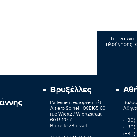
Για να δια
πλοήγησης, σ
Βρυξέλλες
Αθ
άννης
Parlement européen Bât.
Βαλαω
Altiero Spinelli 08E165 60,
Aθήνα
rue Wiertz / Wiertzstraat
60 B-1047
(+30)
Bruxelles/Brussel
(+30)
(+30)