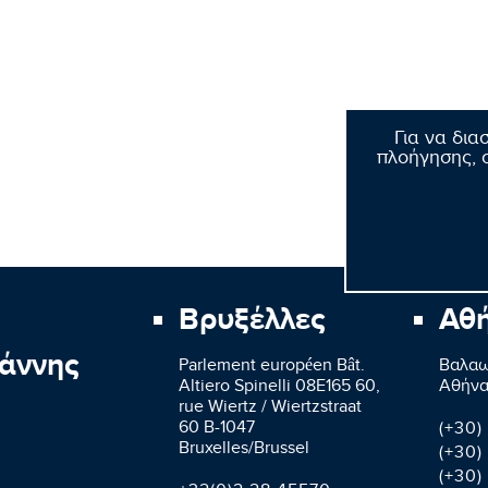
Για να δια
πλοήγησης, σ
Βρυξέλλες
Αθ
άννης
Parlement européen Bât.
Βαλαω
Altiero Spinelli 08E165 60,
Aθήνα
rue Wiertz / Wiertzstraat
60 B-1047
(+30)
Bruxelles/Brussel
(+30)
(+30)