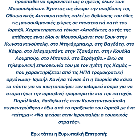
προσπαθεί να εμφανιστεί ως ο ηγέτης όλων των
Μουσουλμάνων. Έχοντας ως όνειρο την αναβίωση της
Οθωμανικής Αυτοκρατορίας καλεί με δηλώσεις του όλες
τις μουσουλμανικές χώρες σε πανστρατιά κατά του
Ισραήλ. Χαρακτηριστικά τόνισε: «Αποδέκτες αυτής της
επίθεσης είναι όλοι οι Μουσουλμάνοι που ζουν στην
Κωνσταντινούπολη, στο Ντιγιάρμπακιρ, στη Βαγδάτη, στο
Κάιρο, στο Ισλαμαμπάντ, στην Τζακάρτα, στην Κουάλα
Λουμπούρ, στο Μπακού, στο Σεράγεβο.» Ενώ σε
τηλεφωνική επικοινωνία του με τον ηγέτη της Χαμάς –
που χαρακτηρίζεται από τις ΗΠΑ τρομοκρατική
οργάνωση- Ισμαήλ Χανίγια τόνισε ότι η Τουρκία θα κάνει
τα πάντα για να κινητοποιήσει τον ισλαμικό κόσμο για να
σταματήσει την ισραηλινή τρομοκρατία και την κατοχή».
Παράλληλα, διαδηλωτές στην Κωνσταντινούπολη
συγκεντρώθηκαν έξω από το προξενείο του Ισραήλ με ένα
«αίτημα»: «Να φτάσει στην Ιερουσαλήμ ο τουρκικός
στρατός».
Ερωτάται η Ευρωπαϊκή Επιτροπή: