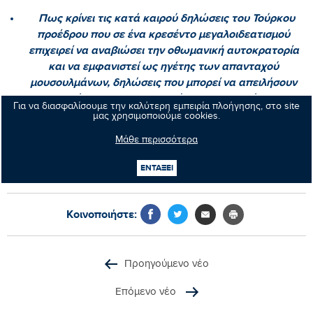
Πως κρίνει τις κατά καιρού δηλώσεις του Τούρκου
προέδρου που σε ένα κρεσέντο μεγαλοιδεατισμού
επιχειρεί να αναβιώσει την οθωμανική αυτοκρατορία
και να εμφανιστεί ως ηγέτης των απανταχού
μουσουλμάνων, δηλώσεις που μπορεί να απειλήσουν
την ασφάλεια και τη σταθερότητα και να βάλουν σε
Για να διασφαλίσουμε την καλύτερη εμπειρία πλοήγησης, στο site
κίνδυνο την ειρήνη στην περιοχή της Μέσης Ανατολής
μας χρησιμοποιούμε cookies.
και όχι μόνο;»
Μάθε περισσότερα
ΕΝΤΑΞΕΙ
Κοινοποιήστε:
Προηγούμενο νέο
Επόμενο νέο