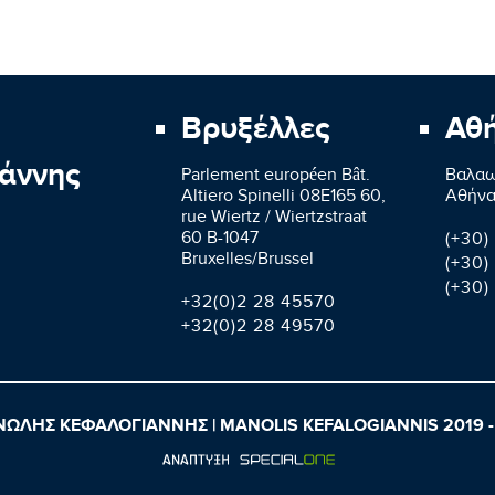
Βρυξέλλες
Αθ
άννης
Parlement européen Bât.
Βαλαω
Altiero Spinelli 08E165 60,
Aθήνα
rue Wiertz / Wiertzstraat
60 B-1047
(+30)
Bruxelles/Brussel
(+30)
(+30)
+32(0)2 28 45570
+32(0)2 28 49570
ΩΛΗΣ ΚΕΦΑΛΟΓΙΑΝΝΗΣ | MANOLIS KEFALOGIANNIS 2019 -