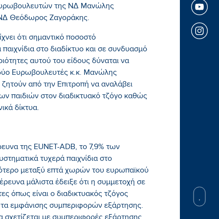
 Ευρωβουλευτών της ΝΔ Μανώλης
 ΝΔ Θεόδωρος Ζαγοράκης.
νει ότι σημαντικό ποσοστό
παιχνίδια στο διαδίκτυο και σε συνδυασμό
ριότητες αυτού του είδους δύναται να
 δύο Ευρωβουλευτές κ.κ. Μανώλης
ζητούν από την Επιτροπή να αναλάβει
των παιδιών στον διαδικτυακό τζόγο καθώς
ικά δίκτυα.
ευνα της EUNET-ADB, το 7,9% των
υστηματικά τυχερά παιχνίδια στο
ηλότερο μεταξύ επτά χωρών του ευρωπαϊκού
έρευνα μάλιστα έδειξε ότι η συμμετοχή σε
τες όπως είναι ο διαδικτυακός τζόγος
τητα εμφάνισης συμπεριφορών εξάρτησης.
α σχετίζεται με συμπεριφορές εξάρτησης.