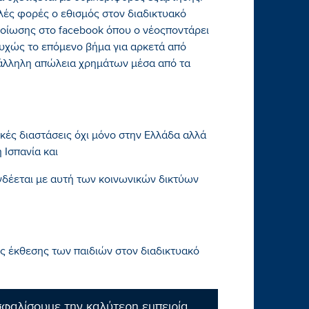
λλές φορές ο εθισμός στον διαδικτυακό
μοίωσης στο facebook όπου ο νέοςποντάρει
υχώς το επόμενο βήμα για αρκετά από
αράλληλη απώλεια χρημάτων μέσα από τα
ικές διαστάσεις όχι μόνο στην Ελλάδα αλλά
 Ισπανία και
νδέεται με αυτή των κοινωνικών δικτύων
της έκθεσης των παιδιών στον διαδικτυακό
ι περιορισμοί για την πρόσβαση των
σφαλίσουμε την καλύτερη εμπειρία