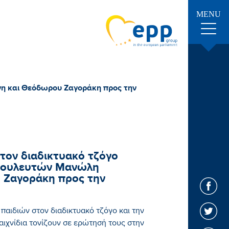
MENU
η και Θεόδωρου Ζαγοράκη προς την
τον διαδικτυακό τζόγο
βουλευτών Μανώλη
 Ζαγοράκη προς την
παιδιών στον διαδικτυακό τζόγο και την
αιχνίδια τονίζουν σε ερώτησή τους στην