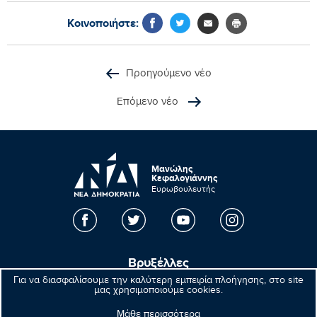
Κοινοποιήστε:
Προηγούμενο νέο
Επόμενο νέο
Μανώλης
Κεφαλογιάννης
Ευρωβουλευτής
Βρυξέλλες
Για να διασφαλίσουμε την καλύτερη εμπειρία πλοήγησης, στο site
Parlement européen Bât. Altiero Spinelli
μας χρησιμοποιούμε cookies.
08E165 60, rue Wiertz / Wiertzstraat 60
Μάθε περισσότερα