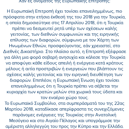
Χαν εξ ονόματος της Ευρωπαϊκής Επιτροπής:
Η Ευρωπαϊκή Επιτροπή έχει τονίσει επανειλημμένως, πιο
πρόσφατα στην ετήσια έκθεσή της του 2018 για την Τουρκία,
η οποία δημοσιεύτηκε στις 17 Απριλίου 2018, ότι η Τουρκία
πρέπει να δεσμευτεί ρητά υπέρ των σχέσεων καλής
γειτονίας, των διεθνών συμφωνιών και της ειρηνικής
επίλυσης των διαφορών, σύμφωνα με τον Χάρτη των
Ηνωμένων Εθνών, προσφεύγοντας, εάν χρειαστεί, στο
Διεθνές Δικαστήριο. Στο πλαίσιο αυτό, η Επιτροπή εξέφρασε
για άλλη μια φορά σοβαρή ανησυχία και κάλεσε την Τουρκία
να αποφύγει κάθε είδους απειλή ή ενέργεια κατά κράτους
μέλους ή αιτία προστριβών ή ενεργειών που βλάπτουν τις
σχέσεις καλής γειτονίας και την ειρηνική διευθέτηση των
διαφορών. Επιπλέον, η Ευρωπαϊκή Ένωση έχει τονίσει
επανειλημμένως ότι η Τουρκία πρέπει να σέβεται την
κυριαρχία των κρατών μελών στα χωρικά τους ύδατα και
τον εναέριο χώρο τους.
Το Ευρωπαϊκό Συμβούλιο, στα συμπεράσματά του της 22ας
Μαρτίου 2018, καταδίκασε απερίφραστα τις συνεχιζόμενες
παράνομες ενέργειες της Τουρκίας στην Ανατολική
Μεσόγειο και στο Αιγαίο Πέλαγος και υπογράμμισε την
αμέριστη αλληλεγγύη του προς την Κύπρο και την Ελλάδα.