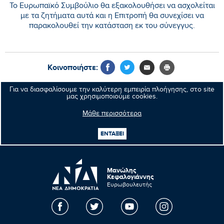
Το Ευρωπαϊκό Συμβούλιο θα εξακολουθήσει να ασχολείται
με τα ζητήματα αυτά και η Επιτροπή θα συνεχίσει να
παρακολουθεί την κατάσταση εκ του σύνεγγυς.
Κοινοποιήστε:
Για να διασφαλίσουμε την καλύτερη εμπειρία πλοήγησης, στο site
μας χρησιμοποιούμε cookies.
Προηγούμενο νέο
Μάθε περισσότερα
Επόμενο νέο
ΕΝΤΑΞΕΙ
Μανώλης
Κεφαλογιάννης
Ευρωβουλευτής