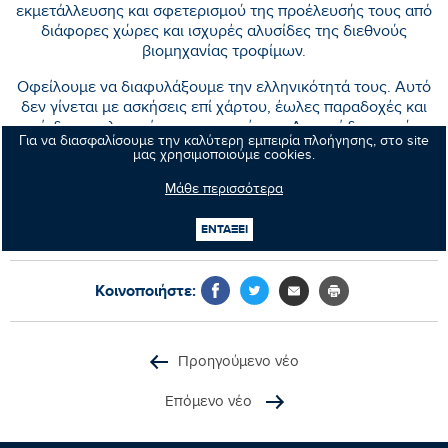
εκμετάλλευσης και σφετερισμού της προέλευσής τους από
διάφορες χώρες και ισχυρές αλυσίδες της διεθνούς
βιομηχανίας τροφίμων.
Οφείλουμε να διαφυλάξουμε την ελληνικότητά τους. Αυτό
δεν γίνεται με ασκήσεις επί χάρτου, έωλες παραδοχές και
επικίνδυνες ολιγωρίες και συναινέσεις. Απαιτεί δυναμική και
Για να διασφαλίσουμε την καλύτερη εμπειρία πλοήγησης, στο site
συντονισμένη διεκδίκηση, στο πλαίσιο των ευρωπαϊκών
μας χρησιμοποιούμε cookies.
θεσμών και κανόνων, αλλά και των δικαιωμάτων της
Ελλάδας στην υπογραφή εμπορικών συμφωνιών και στην
Μάθε περισσότερα
κατοχύρωση της προέλευσης των ελληνικών προϊόντων».
ΕΝΤΑΞΕΙ
Κοινοποιήστε:
Προηγούμενο νέο
Επόμενο νέο