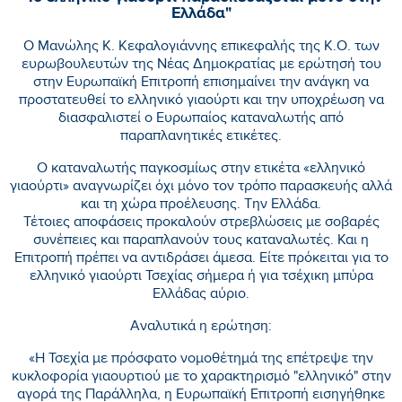
Ελλάδα"
Ο Μανώλης Κ. Κεφαλογιάννης επικεφαλής της Κ.Ο. των
ευρωβουλευτών της Νέας Δημοκρατίας με ερώτησή του
στην Ευρωπαϊκή Επιτροπή επισημαίνει την ανάγκη να
προστατευθεί το ελληνικό γιαούρτι και την υποχρέωση να
διασφαλιστεί ο Ευρωπαίος καταναλωτής από
παραπλανητικές ετικέτες.
Ο καταναλωτής παγκοσμίως στην ετικέτα «ελληνικό
γιαούρτι» αναγνωρίζει όχι μόνο τον τρόπο παρασκευής αλλά
και τη χώρα προέλευσης. Την Ελλάδα.
Τέτοιες αποφάσεις προκαλούν στρεβλώσεις με σοβαρές
συνέπειες και παραπλανούν τους καταναλωτές. Και η
Επιτροπή πρέπει να αντιδράσει άμεσα. Είτε πρόκειται για το
ελληνικό γιαούρτι Τσεχίας σήμερα ή για τσέχικη μπύρα
Ελλάδας αύριο.
Αναλυτικά η ερώτηση:
«Η Τσεχία με πρόσφατο νομοθέτημά της επέτρεψε την
κυκλοφορία γιαουρτιού με το χαρακτηρισμό "ελληνικό" στην
αγορά της Παράλληλα, η Ευρωπαϊκή Επιτροπή εισηγήθηκε