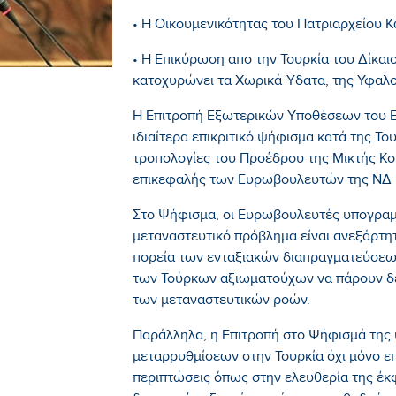
• Η Οικουμενικότητας του Πατριαρχείου 
• Η Επικύρωση απο την Τουρκία του Δίκα
κατοχυρώνει τα Χωρικά Ύδατα, της Υφαλο
Η Επιτροπή Εξωτερικών Υποθέσεων του Ε
ιδιαίτερα επικριτικό ψήφισμα κατά της Το
τροπολογίες του Προέδρου της Μικτής Κο
επικεφαλής των Ευρωβουλευτών της ΝΔ
Στο Ψήφισμα, οι Ευρωβουλευτές υπογραμμ
μεταναστευτικό πρόβλημα είναι ανεξάρτητη
πορεία των ενταξιακών διαπραγματεύσεω
των Τούρκων αξιωματούχων να πάρουν δε
των μεταναστευτικών ροών.
Παράλληλα, η Επιτροπή στο Ψήφισμά της 
μεταρρυθμίσεων στην Τουρκία όχι μόνο ε
περιπτώσεις όπως στην ελευθερία της έκ