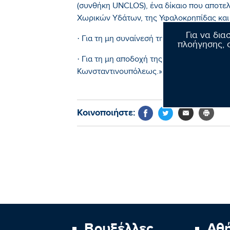
(συνθήκη UNCLOS), ένα δίκαιο που αποτελε
Χωρικών Υδάτων, της Υφαλοκρηπίδας και 
Για να δια
· Για τη μη συναίνεσή της στην επαναλειτ
πλοήγησης, σ
· Για τη μη αποδοχή της Οικουμενικότητα
Κωνσταντινουπόλεως.»
Κοινοποιήστε:
Βρυξέλλες
Αθ