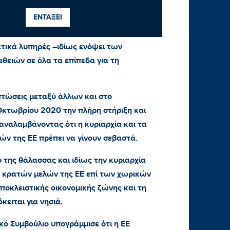
πηρεσίας Εξωτερικής Δράσης δήλωσε ότι
ΕΝΤΑΞΕΙ
 η συνέχιση των δραστηριοτήτων
οποίες επηρεάζουν τις θαλάσσιες ζώνες
ρετικά λυπηρές –ιδίως ενόψει των
ειών σε όλα τα επίπεδα για τη
ιπτώσεις μεταξύ άλλων και στο
κτωβρίου 2020 την πλήρη στήριξη και
αναλαμβάνοντας ότι η κυριαρχία και τα
ν της ΕΕ πρέπει να γίνουν σεβαστά.
ο της θάλασσας και ιδίως την κυριαρχία
ν κρατών μελών της ΕΕ επί των χωρικών
ποκλειστικής οικονομικής ζώνης και τη
ειται για νησιά.
κό Συμβούλιο υπογράμμισε ότι η ΕΕ