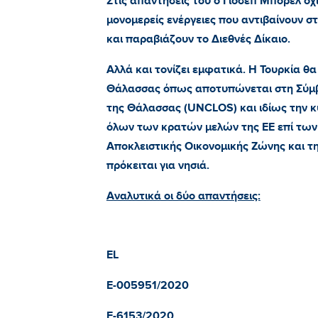
Στις απαντήσεις του ο Γιοσέπ Μπορέλ όχι
μονομερείς ενέργειες που αντιβαίνουν
και παραβιάζουν το Διεθνές Δίκαιο.
Αλλά και τονίζει εμφατικά. Η Τουρκία θα
Θάλασσας όπως αποτυπώνεται στη Σύμβ
της Θάλασσας (
UNCLOS
) και ιδίως την
όλων των κρατών μελών της ΕΕ επί των
Αποκλειστικής Οικονομικής Ζώνης και τ
πρόκειται για νησιά.
Αναλυτικά οι δύο απαντήσεις:
EL
E
-005951/2020
E
-6153/2020