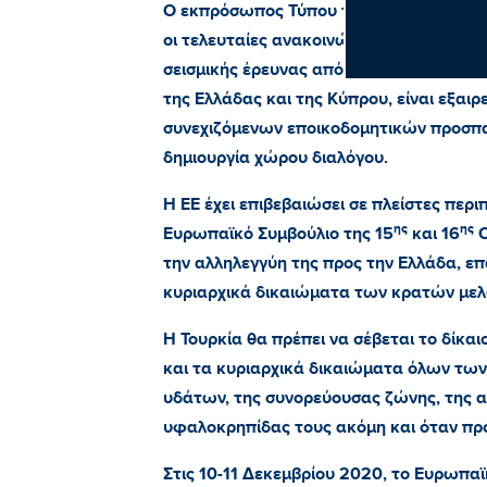
Ο εκπρόσωπος Τύπου της Ευρωπαϊκής Υ
οι τελευταίες ανακοινώσεις
NAVTEX
και
σεισμικής έρευνας από την Τουρκία, οι 
της Ελλάδας και της Κύπρου, είναι εξαι
συνεχιζόμενων εποικοδομητικών προσπαθ
δημιουργία χώρου διαλόγου.
Η ΕΕ έχει επιβεβαιώσει σε πλείστες περ
ης
ης
Ευρωπαϊκό Συμβούλιο της 15
και 16
Ο
την αλληλεγγύη της προς την Ελλάδα, επ
κυριαρχικά δικαιώματα των κρατών μελώ
Η Τουρκία θα πρέπει να σέβεται το δίκαι
και τα κυριαρχικά δικαιώματα όλων τω
υδάτων, της συνορεύουσας ζώνης, της α
υφαλοκρηπίδας τους ακόμη και όταν πρόκ
Στις 10-11 Δεκεμβρίου 2020, το Ευρωπαϊ