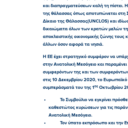
και διαπραγματεύσεων καλή τη πίστει. Η 
της θάλασσας όπως αποτυπώνεται στη 
Δίκαιο της Θάλασσας(
UNCLOS
) και ιδί
δικαιώματα όλων των κρατών μελών της
αποκλειστικής οικονομικής ζώνης τους 
άλλων όσον αφορά τα νησιά.
Η ΕΕ έχει στρατηγικό συμφέρον να υπάρ
στην Ανατολική Μεσόγειο και παραμένε
συμφερόντων της και των συμφερόντων
στις 10 Δεκεμβρίου 2020, το Ευρωπαϊκ
ης
συμπεράσματά του της 1
Οκτωβρίου 20
Το Συμβούλιο να εγκρίνει πρόσθ
καθεστώτος κυρώσεων για τις παράνο
Ανατολική Μεσόγειο.
Τον ύπατο εκπρόσωπο και την Ε