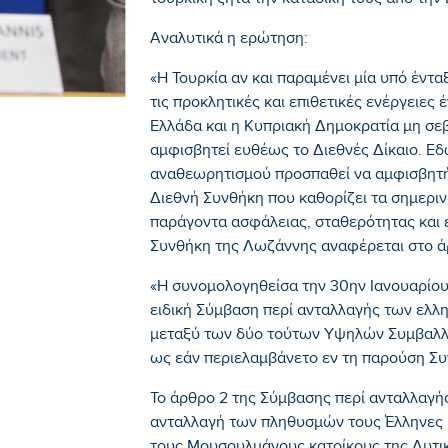
τουρκική ζητά την καταδίκη τους από την
Αναλυτικά η ερώτηση:
«Η Τουρκία αν και παραμένει μία υπό έντ
τις προκλητικές και επιθετικές ενέργειες
Ελλάδα και η Κυπριακή Δημοκρατία μη σεβ
αμφισβητεί ευθέως το Διεθνές Δίκαιο. Εδώ
αναθεωρητισμού προσπαθεί να αμφισβητή
Διεθνή Συνθήκη που καθορίζει τα σημεριν
παράγοντα ασφάλειας, σταθερότητας και ε
Συνθήκη της Λωζάννης αναφέρεται στο άρ
«Η συνομολογηθείσα την 30ην Ιανουαρίου 
ειδική Σύμβαση περί ανταλλαγής των ελλ
μεταξύ των δύο τούτων Υψηλών Συμβαλλο
ως εάν περιελαμβάνετο εν τη παρούση Συ
Το άρθρο 2 της Σύμβασης περί ανταλλαγή
ανταλλαγή των πληθυσμών τους Έλληνες 