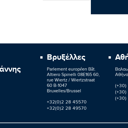
Βρυξέλλες
Αθ
άννης
Parlement européen Bât.
Βαλαω
Altiero Spinelli 08E165 60,
Aθήνα
rue Wiertz / Wiertzstraat
60 B-1047
(+30)
Bruxelles/Brussel
(+30)
(+30)
+32(0)2 28 45570
+32(0)2 28 49570