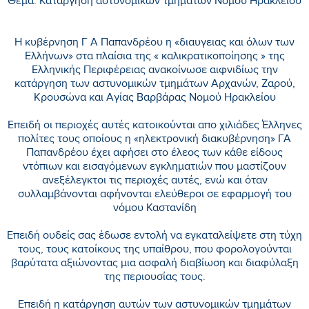
Θεμα: Κατάργηση αστυνομικών τμημάτων Νομού Ηρακλείου
Η κυβέρνηση Γ Α Παπανδρέου η «διαυγειας και όλων των
Ελλήνων» στα πλαίσια της « καλικρατικοποίησης » της
Ελληνικής Περιφέρειας ανακοίνωσε αιφνιδίως την
κατάργηση των αστυνομικών τμημάτων Αρχανών, Ζαρού,
Κρουσώνα και Αγίας Βαρβάρας Νομού Ηρακλείου
Επειδή οι περιοχές αυτές κατοικούνται απο χιλιάδες Έλληνες
πολίτες τους οποίους η «ηλεκτρονική διακυβέρνηση» ΓΑ
Παπανδρέου έχει αφήσει στο έλεος των κάθε είδους
ντόπιων και εισαγόμενων εγκληματιών που μαστίζουν
ανεξέλεγκτοι τις περιοχές αυτές, ενώ και όταν
συλλαμβάνονται αφήνονται ελεύθεροι σε εφαρμογή του
νόμου Καστανίδη
Επειδή ουδείς σας έδωσε εντολή να εγκαταλείψετε στη τύχη
τους, τους κατοίκους της υπαίθρου, που φορολογούνται
βαρύτατα αξιώνοντας μια ασφαλή διαβίωση και διαφύλαξη
της περιουσίας τους.
Επειδή η κατάργηση αυτών των αστυνομικών τμημάτων