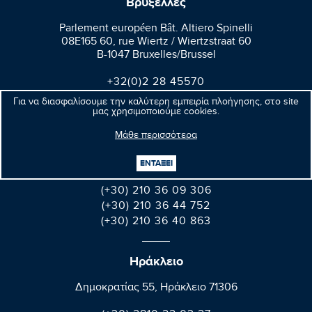
Βρυξέλλες
Parlement européen Bât. Altiero Spinelli
08E165 60, rue Wiertz / Wiertzstraat 60
B-1047 Bruxelles/Brussel
+32(0)2 28 45570
+32(0)2 28 49570
Για να διασφαλίσουμε την καλύτερη εμπειρία πλοήγησης, στο site
μας χρησιμοποιούμε cookies.
Μάθε περισσότερα
Αθήνα
Βαλαωρίτου 9A, Aθήνα 106 71
ΕΝΤΑΞΕΙ
(+30) 210 36 09 306
(+30) 210 36 44 752
(+30) 210 36 40 863
Ηράκλειο
Δημοκρατίας 55, Ηράκλειο 71306