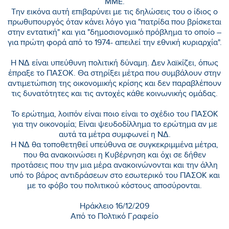
ΜΜΕ.
Την εικόνα αυτή επιβαρύνει με τις δηλώσεις του ο ίδιος ο
πρωθυπουργός όταν κάνει λόγο για "πατρίδα που βρίσκεται
στην εντατική" και για "δημοσιονομικό πρόβλημα το οποίο –
για πρώτη φορά από το 1974- απειλεί την εθνική κυριαρχία".
Η ΝΔ είναι υπεύθυνη πολιτική δύναμη. Δεν λαϊκίζει, όπως
έπραξε το ΠΑΣΟΚ. Θα στηρίξει μέτρα που συμβάλουν στην
αντιμετώπιση της οικονομικής κρίσης και δεν παραβλέπουν
τις δυνατότητες και τις αντοχές κάθε κοινωνικής ομάδας.
Το ερώτημα, λοιπόν είναι ποιο είναι το σχέδιο του ΠΑΣΟΚ
για την οικονομία; Eίναι ψευδοδίλλημα το ερώτημα αν με
αυτά τα μέτρα συμφωνεί η ΝΔ.
H ΝΔ θα τοποθετηθεί υπεύθυνα σε συγκεκριμμένα μέτρα,
που θα ανακοινώσει η Κυβέρνηση και όχι σε δήθεν
προτάσεις που την μια μέρα ανακοινώνονται και την άλλη
υπό το βάρος αντιδράσεων στο εσωτερικό του ΠΑΣΟΚ και
με το φόβο του πολιτικού κόστους αποσύρονται.
Ηράκλειο 16/12/209
Από το Πολτικό Γραφείο