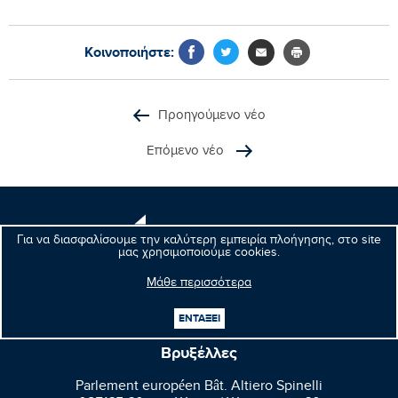
Κοινοποιήστε:
Προηγούμενο νέο
Επόμενο νέο
Μανώλης
Για να διασφαλίσουμε την καλύτερη εμπειρία πλοήγησης, στο site
Κεφαλογιάννης
μας χρησιμοποιούμε cookies.
Ευρωβουλευτής
Μάθε περισσότερα
ΕΝΤΑΞΕΙ
Βρυξέλλες
Parlement européen Bât. Altiero Spinelli