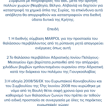
Σύμφωνα με πληροφορίες του BBC μετά την άρνηση
πολλών χωρών (Νορβηγία, Βέλγιο, Αλβανία) να δεχτούν για
καταστροφή τα χημικά όπλα της Συρίας, τα επικίνδυνα αυτά
απόβλητα θα απορριφθούν και καταστραφούν στα διεθνή
ύδατα δυτικά της Κρήτης.
Επειδή
1. Η διεθνής σύμβαση MARPOL για την προστασία του
θαλάσσιου περιβάλλοντος από τη ρύπανση ρητά απαγορεύει
ενέργειες όπως αυτή
2.Το θαλάσσιο περιβάλλον Αδριατικής-Ιονίου Πελάγους-
Μεσογείου έχει βαρύτατα ρυπανθεί από την απόρριψη
χιλιάδων βομβών εμπλουτισμένου ουρανίου στην Αδριατική
κατά την διάρκεια του πολέμου της Γιουγκοσλαβίας
3.Η οδηγία 2008/56/ΕΚ του Ευρωπαϊκού Κοινοβουλίου και
του Συμβουλίου της 17ης Ιουνίου 2008 που κυρώθηκε με
νόμο από τη Βουλή θέτει σαφή χρονια όρια για τον
καθορισμό των θαλασσίων ζωνών που πρέπει αν τεθούν
υπό ειδική προστασία σε συνεργασία με όλες τις παράκτιες
ευρωπαϊκές χώρες