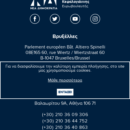
Κεφαλογιάννης
Ευρωβουλευτής
Βρυξέλλες
Parlement européen Bât. Altiero Spinelli
08E165 60, rue Wiertz / Wiertzstraat 60
B-1047 Bruxelles/Brussel
Για να διασφαλίσουμε την καλύτερη εμπειρία πλοήγησης, στο site
+32(0)2 28 45570
μας χρησιμοποιούμε cookies.
+32(0)2 28 49570
Μάθε περισσότερα
Αθήνα
ΕΝΤΑΞΕΙ
Βαλαωρίτου 9A, Aθήνα 106 71
(+30) 210 36 09 306
(+30) 210 36 44 752
(+30) 210 36 40 863