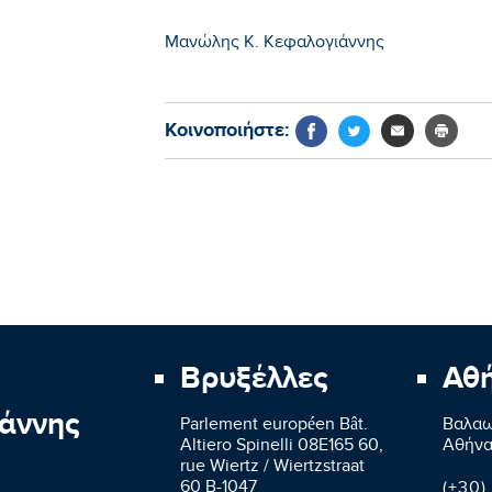
Μανώλης Κ. Κεφαλογιάννης
Κοινοποιήστε:
Βρυξέλλες
Αθ
άννης
Parlement européen Bât.
Βαλαω
Altiero Spinelli 08E165 60,
Aθήνα
rue Wiertz / Wiertzstraat
60 B-1047
(+30)