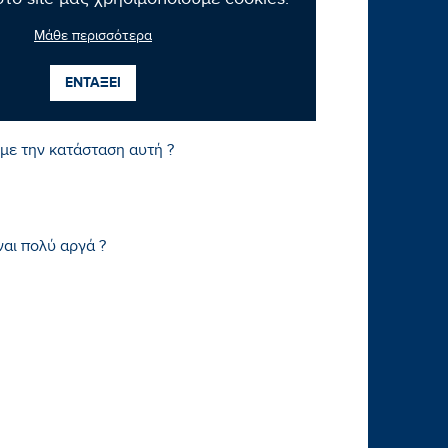
το site μας χρησιμοποιούμε cookies.
ώ» που επιφυλάξατε για τον Ελληνικό Λαό
Μάθε περισσότερα
εξουσία?
ΕΝΤΑΞΕΙ
 με την κατάσταση αυτή ?
ναι πολύ αργά ?