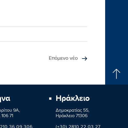
Επόμενο νέο
ήνα
Ηράκλειο
ρίτου 9A,
Δημοκρατίας 55,
 106 71
Ηράκλειο 71306
 210 36 09 306
(+30) 2810 22 03 27