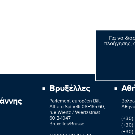
Για να δια
πλοήγησης, σ
Βρυξέλλες
Αθ
άννης
Parlement européen Bât.
Βαλαω
Altiero Spinelli 08E165 60,
Aθήνα
rue Wiertz / Wiertzstraat
60 B-1047
(+30)
Bruxelles/Brussel
(+30)
(+30)