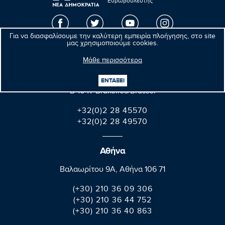
Ευρωβουλευτής
Για να διασφαλίσουμε την καλύτερη εμπειρία πλοήγησης, στο site
μας χρησιμοποιούμε cookies.
Βρυξέλλες
Μάθε περισσότερα
Parlement européen Bât. Altiero Spinelli
ΕΝΤΑΞΕΙ
08E165 60, rue Wiertz / Wiertzstraat 60
B-1047 Bruxelles/Brussel
+32(0)2 28 45570
+32(0)2 28 49570
Αθήνα
Βαλαωρίτου 9A, Aθήνα 106 71
(+30) 210 36 09 306
(+30) 210 36 44 752
(+30) 210 36 40 863