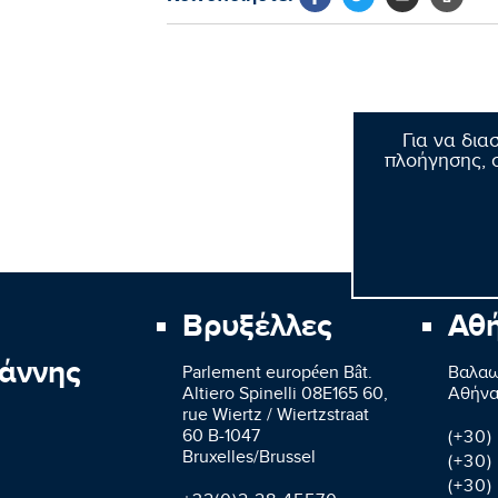
Για να δια
πλοήγησης, σ
Βρυξέλλες
Αθ
άννης
Parlement européen Bât.
Βαλαω
Altiero Spinelli 08E165 60,
Aθήνα
rue Wiertz / Wiertzstraat
60 B-1047
(+30)
Bruxelles/Brussel
(+30)
(+30)