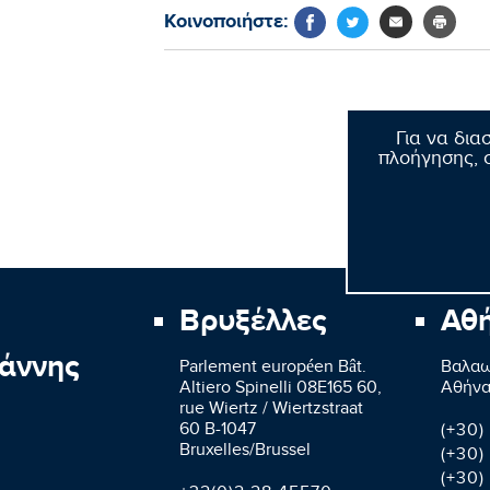
Κοινοποιήστε:
Για να δια
πλοήγησης, σ
Βρυξέλλες
Αθ
άννης
Parlement européen Bât.
Βαλαω
Altiero Spinelli 08E165 60,
Aθήνα
rue Wiertz / Wiertzstraat
60 B-1047
(+30)
Bruxelles/Brussel
(+30)
(+30)